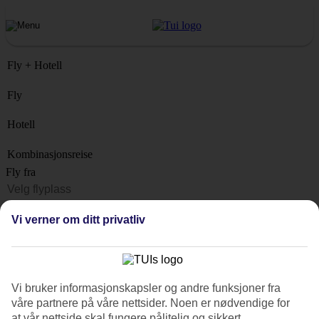
Fly + Hotell
Fly
Hotell
Kombinasjonsreise
Fly fra
Reisemål
Vi verner om ditt privatliv
Liste
Når?
Hvor lenge?
Vi bruker informasjonskapsler og andre funksjoner fra
1 uke
våre partnere på våre nettsider. Noen er nødvendige for
Antall reisende
at vår nettside skal fungere pålitelig og sikkert