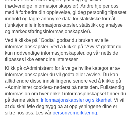
(nødvendige informasjonskapsler). Andre hjelper oss
Søk
med å forbedre din opplevelse, gi deg personlig tilpasset
innhold og lagre anonyme data for statistiske formål
(funksjonelle informasjonskapsler, statistikk og analyse
og markedsføringsinformasjonskapsler).
Du er for øyeblikket på
Ved å klikke på "Godta" godtar du bruken av alle
informasjonskapsler. Ved å klikke på "Avvis" godtar du
Hjem
Feriereiser
kun nødvendige informasjonskapsler, og vår nettside
Seychellene
tilpasses ikke etter dine interesser.
All Inclusive
Klikk på «Administrer» for å velge hvilke kategorier av
informasjonskapsler du vil godta eller avvise. Du kan
All Inclusive Seychellene
alltid endre disse innstillingene senere ved å klikke på
«Administrer cookies» nederst på nettsiden. Fullstendig
Mer i samme kategori
informasjon om hver enkelt informasjonskapsel finner du
på denne siden:
Informasjonskapsler og sikkerhet
.
Vi vil
All Inclusive Mahé
at du skal føle deg trygg på at opplysningene dine er
All Inclusive Gran Canaria
sikre hos oss: Les vår
personvernerklæring
.
All Inclusive Hellas
Mer i samme område