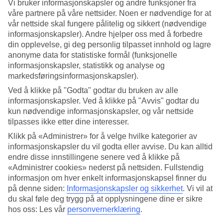
Vi bruker informasjonskapsler og andre funksjoner fra
våre partnere på våre nettsider. Noen er nødvendige for at
Søk
vår nettside skal fungere pålitelig og sikkert (nødvendige
informasjonskapsler). Andre hjelper oss med å forbedre
din opplevelse, gi deg personlig tilpasset innhold og lagre
anonyme data for statistiske formål (funksjonelle
Du er for øyeblikket på
informasjonskapsler, statistikk og analyse og
markedsføringsinformasjonskapsler).
Hjem
Feriereiser
Ved å klikke på "Godta" godtar du bruken av alle
Montenegro
informasjonskapsler. Ved å klikke på "Avvis" godtar du
Ulcinj
kun nødvendige informasjonskapsler, og vår nettside
Restplasser
tilpasses ikke etter dine interesser.
Stort reiseoutlet
Klikk på «Administrer» for å velge hvilke kategorier av
informasjonskapsler du vil godta eller avvise. Du kan alltid
Gjør et kupp »
endre disse innstillingene senere ved å klikke på
«Administrer cookies» nederst på nettsiden. Fullstendig
Restplasser Ulcinj
informasjon om hver enkelt informasjonskapsel finner du
på denne siden:
Informasjonskapsler og sikkerhet
.
Vi vil at
du skal føle deg trygg på at opplysningene dine er sikre
Her finner du våre restplasser til
Ulcinj
. På noen av våre restplass-
hos oss: Les vår
personvernerklæring
.
reiser er også all inclusive inkludert, eller det kan bestilles som
tilvalg. Uansett hva du leter etter, finnes det noe for enhver smak og