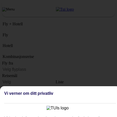
Fly + Hotell
Fly
Hotell
Kombinasjonsreise
Fly fra
Reisemål
Liste
Når?
Vi verner om ditt privatliv
Hvor lenge?
1 uke
Antall reisende