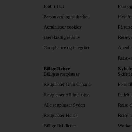
Jobb i TUI
Pass og
Personvern og sikkerhet
Flyinfo
Administrer cookies
På reis
Bærekraftig reiseliv
Reisevi
Compliance og integritet
Åpenhe
Reise- 
Billige Reiser
Nyhete
Billigste restplasser
Skiferi
Restplasser Gran Canaria
Ferie ti
Restplasser All Inclusive
Padelte
Alle restplasser Syden
Reise a
Restplasser Hellas
Reise ti
Billige flybilletter
Workat