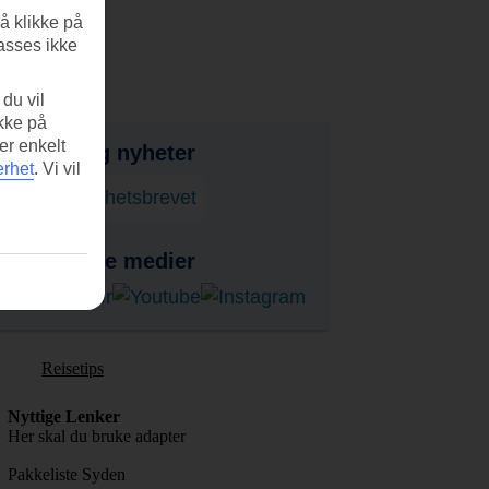
å klikke på
asses ikke
du vil
ikke på
er enkelt
bud, tips og nyheter
erhet
.
Vi vil
onner på nyhetsbrevet
ss i sosiale medier
Reisetips
Nyttige Lenker
Her skal du bruke adapter
Pakkeliste Syden