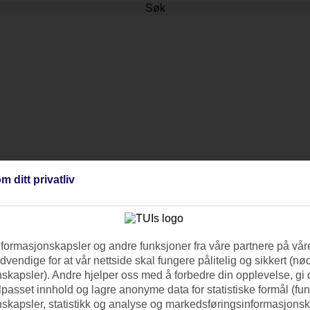
Søk
m ditt privatliv
nformasjonskapsler og andre funksjoner fra våre partnere på våre
vendige for at vår nettside skal fungere pålitelig og sikkert (n
skapsler). Andre hjelper oss med å forbedre din opplevelse, gi
ilpasset innhold og lagre anonyme data for statistiske formål (fu
skapsler, statistikk og analyse og markedsføringsinformasjonsk