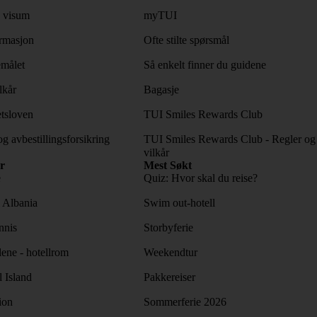
 visum
myTUI
rmasjon
Ofte stilte spørsmål
emålet
Så enkelt finner du guidene
lkår
Bagasje
tsloven
TUI Smiles Rewards Club
og avbestillingsforsikring
TUI Smiles Rewards Club - Regler og
vilkår
r
Mest Søkt
e
Quiz: Hvor skal du reise?
l Albania
Swim out-hotell
nnis
Storbyferie
lene - hotellrom
Weekendtur
l Island
Pakkereiser
ion
Sommerferie 2026