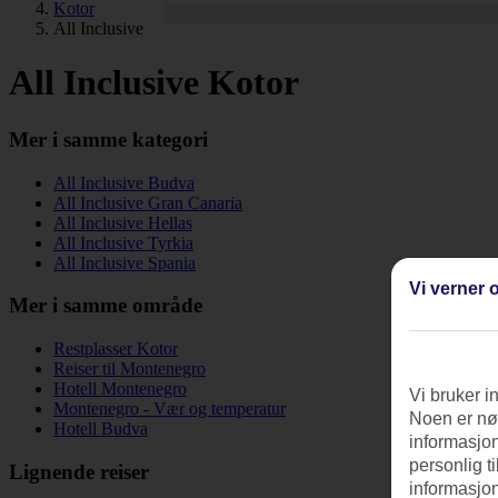
Kotor
All Inclusive
All Inclusive Kotor
Mer i samme kategori
All Inclusive Budva
All Inclusive Gran Canaria
All Inclusive Hellas
All Inclusive Tyrkia
All Inclusive Spania
Vi verner o
Mer i samme område
Restplasser Kotor
Reiser til Montenegro
Hotell Montenegro
Vi bruker i
Montenegro - Vær og temperatur
Noen er nød
Hotell Budva
informasjon
personlig t
Lignende reiser
informasjon