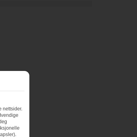
 nettsider.
ødvendige
 deg
nksjonelle
apsler).