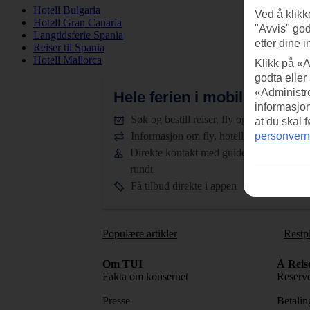
Hotell Bulgaria
Ved å klikk
Hotell Gran Canaria
"Avvis" god
Langtidsferie Spania
etter dine i
Reiser til Spania
Hotell Mallorca
Klikk på «A
godta eller
«Administre
Hele ferien i mobilen.
Last n
informasjo
Søk og bestill reiser, fly og hotell
at du skal 
personvern
Informasjon om fly, hotell og transfer
Direkte kontakt med guidene døgnet
rundt
Få tilbud direkte i appen
Populære artikler
Restp
Om TUI
Å Reis
Fakta om konsernet
Reserve
Presse
Betaling