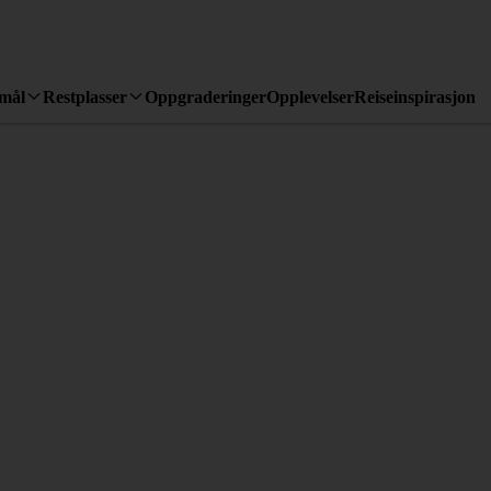
emål
Restplasser
Oppgraderinger
Opplevelser
Reiseinspirasjon