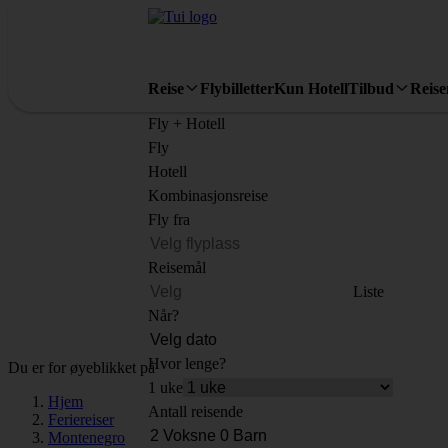
Reise
Flybilletter
Kun Hotell
Tilbud
Reis
Fly + Hotell
Fly
Hotell
Kombinasjonsreise
Fly fra
Reisemål
Liste
Når?
Hvor lenge?
Du er for øyeblikket på
1 uke
Hjem
Antall reisende
Feriereiser
Montenegro