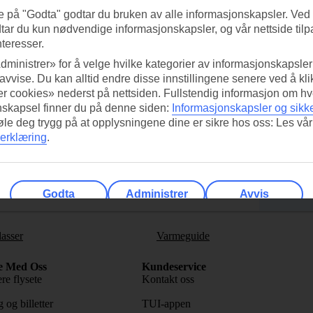
e på "Godta" godtar du bruken av alle informasjonskapsler. Ved 
tar du kun nødvendige informasjonskapsler, og vår nettside tilp
nteresser.
dministrer» for å velge hvilke kategorier av informasjonskapsler 
 avvise. Du kan alltid endre disse innstillingene senere ved å kl
r cookies» nederst på nettsiden. Fullstendig informasjon om hv
ed TUI-appen i dag!
Få til
nskapsel finner du på denne siden:
Informasjonskapsler og sikk
Skann QR-koden med
føle deg trygg på at opplysningene dine er sikre hos oss: Les vår
Ab
erklæring
.
mobilkameraet ditt for å laste ned
appen.
Følg o
Godta
Administrer
Avvis
lasser
Varmeguide
e Med Oss
Kundeservice
re flysete
Kontakt oss
 og billetter
TUI-appen