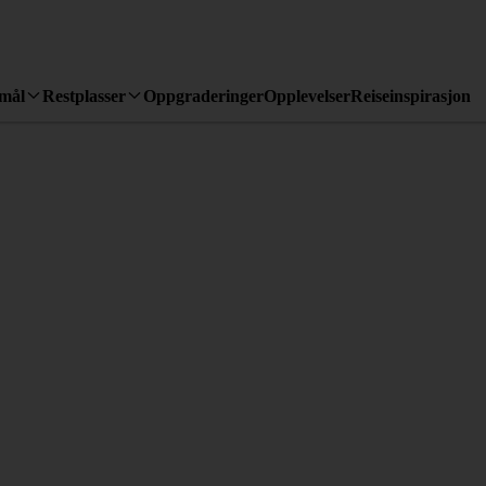
emål
Restplasser
Oppgraderinger
Opplevelser
Reiseinspirasjon