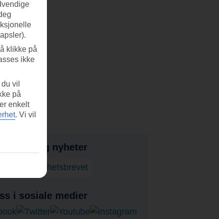
ødvendige
 deg
nksjonelle
apsler).
å klikke på
asses ikke
du vil
ikke på
er enkelt
erhet
.
Vi vil
bud, tips og nyheter
onner på nyhetsbrevet
ss i sosiale medier