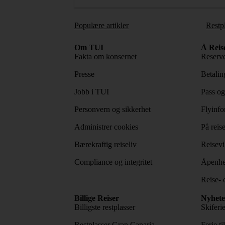
Populære artikler
Restp
Om TUI
Å Reis
Fakta om konsernet
Reserve
Presse
Betaling
Jobb i TUI
Pass og
Personvern og sikkerhet
Flyinfo
Administrer cookies
På reis
Bærekraftig reiseliv
Reisevi
Compliance og integritet
Åpenhe
Reise- 
Billige Reiser
Nyhete
Billigste restplasser
Skiferi
Restplasser Gran Canaria
Ferie ti