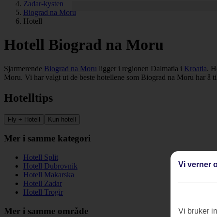
Zadar-kysten
Biograd na Moru
Hotell
Hotell Biograd na Moru
Sjarmerende
Biograd na Moru
ligger i regionen Dalmatia i
Kroatia
. H
Moru. Vi har valgt ut de beste hotellene som Biograd na Moru har å til
Hotelltips
Fly + Hotell
Kun hotell
Mer i samme kategori
Hotell Split
Vi verner o
Hotell Dubrovnik
Hotell Makarska
Hotell Zadar
Hotell Trogir
Mer i samme område
Vi bruker i