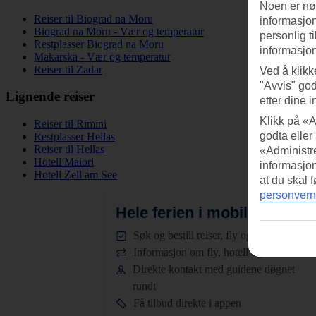
Noen er nød
Reiser til Biograd na Moru
informasjon
Biograd na Moru - Vær og temperatur
personlig t
Restplasser Biograd na Moru
informasjon
Makarska - Vær og temperatur
Reiser til Zadar
Ved å klikk
"Avvis" god
Lignende reiser
etter dine i
Klikk på «A
Reiser til Rimini
godta eller
Restplasser Hellas
Reiser til Hellas
«Administre
Hotell Maiori
informasjo
Hotell Zell am See
at du skal 
personvern
Hele ferien i mobilen.
Last n
Søk og bestill reiser, fly og hotell
Informasjon om fly, hotell og transfer
Direkte kontakt med guidene døgnet
rundt
Få tilbud direkte i appen