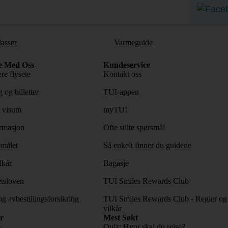
lasser
Varmeguide
e Med Oss
Kundeservice
re flysete
Kontakt oss
 og billetter
TUI-appen
 visum
myTUI
rmasjon
Ofte stilte spørsmål
emålet
Så enkelt finner du guidene
lkår
Bagasje
tsloven
TUI Smiles Rewards Club
og avbestillingsforsikring
TUI Smiles Rewards Club - Regler og
vilkår
r
Mest Søkt
e
Quiz: Hvor skal du reise?