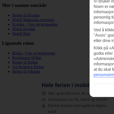
Vi bruker i
Mer i samme område
Noen er nød
informasjon
Reiser til Kroatia
personlig t
Hotell Makarska-rivieraen
informasjon
Kroatia - Vær og temperatur
Hotell Kroatia
Ved å klikk
Hotell Brac
"Avvis" god
etter dine i
Lignende reiser
Klikk på «A
Bijela - Vær og temperatur
godta eller
Restplasser Hellas
«Administre
Reiser til Hellas
informasjo
All Inclusive Hellas
at du skal 
Reiser til Albania
personvern
Hele ferien i mobilen.
Last n
Søk og bestill reiser, fly og hotell
Informasjon om fly, hotell og transfer
Direkte kontakt med guidene døgnet
rundt