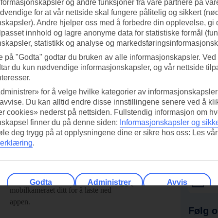
nformasjonskapsler og andre funksjoner fra våre partnere på våre
vendige for at vår nettside skal fungere pålitelig og sikkert (n
skapsler). Andre hjelper oss med å forbedre din opplevelse, gi
ilpasset innhold og lagre anonyme data for statistiske formål (fu
skapsler, statistikk og analyse og markedsføringsinformasjonsk
e på "Godta" godtar du bruken av alle informasjonskapsler. Ved 
tar du kun nødvendige informasjonskapsler, og vår nettside tilp
nteresser.
dministrer» for å velge hvilke kategorier av informasjonskapsler 
 avvise. Du kan alltid endre disse innstillingene senere ved å kl
r cookies» nederst på nettsiden. Fullstendig informasjon om hv
nskapsel finner du på denne siden:
Informasjonskapsler og sikk
føle deg trygg på at opplysningene dine er sikre hos oss: Les vår
erklæring
.
ed TUI-appen i dag!
Få til
Skann QR-koden med
Ab
Godta
Administrer
Avvis
mobilkameraet ditt for å laste ned
appen.
Følg o