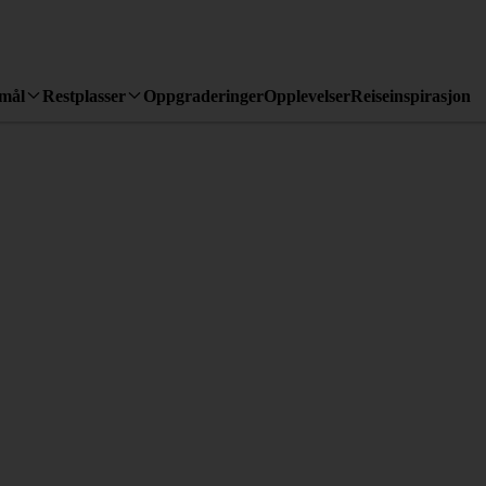
emål
Restplasser
Oppgraderinger
Opplevelser
Reiseinspirasjon