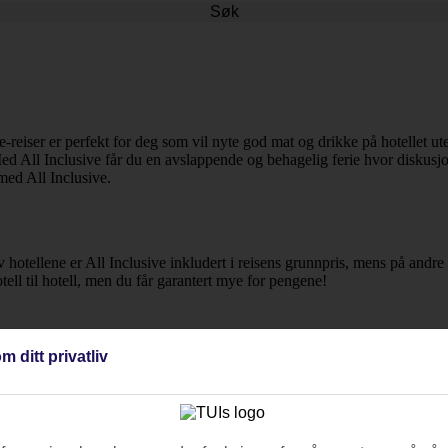
Søk
e-reiser er perfekt for deg som vil nyte god mat og drikke på hotellet ut
 All Inclusive får du en avslappende og behagelig ferie hvor diskusjone
ed All Inclusive.
 av hotellene er All Inclusive inkludert i reisens grunnpris, mens på andre
tell til hotell, men du får garantert mye for pengene!
m ditt privatliv