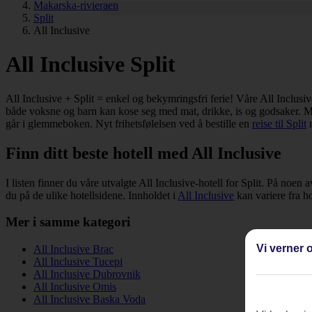
Makarska-rivieraen
Split
All Inclusive
All Inclusive Split
All Inclusive + Split = enkel og bekymringsfri ferie! Våre All Inclusiv
både voksne og barn kan kose seg med mat, drikke, is og godsaker. Med
går i glemmeboken. Nyt frihetsfølelsen ved å bestille en
reise til Split
m
Finn ditt beste hotell med All Inclusive
I listen finner du våre utvalgte All Inclusive-hotell for Split. På noen
du på de ulike hotellsidene. Innholdet i
All Inclusive
kan variere fra ho
Mer i samme kategori
Vi verner o
All Inclusive Brac
All Inclusive Tucepi
All Inclusive Dubrovnik
All Inclusive Omis
All Inclusive Baska Voda