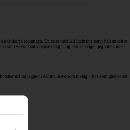
en å tenke på regningen. En reise med All Inclusive betyr helt enkelt at
r som «hvor skal vi spise i dag?» og barnas evige «jeg vil ha iiiiis»
 hoteller må du legge til All Inclusive som tilvalg – hva som gjelder ser