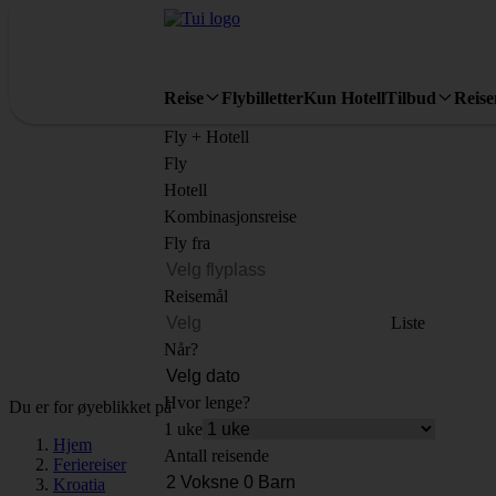
Reise
Flybilletter
Kun Hotell
Tilbud
Reis
Fly + Hotell
Fly
Hotell
Kombinasjonsreise
Fly fra
Reisemål
Liste
Når?
Hvor lenge?
Du er for øyeblikket på
1 uke
Hjem
Antall reisende
Feriereiser
Kroatia