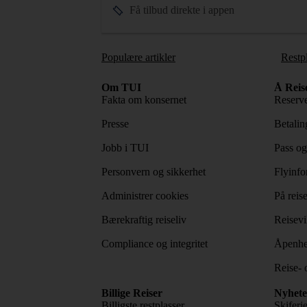
Få tilbud direkte i appen
Populære artikler
Restp
Om TUI
Å Reis
Fakta om konsernet
Reserve
Presse
Betaling
Jobb i TUI
Pass og
Personvern og sikkerhet
Flyinfo
Administrer cookies
På reis
Bærekraftig reiseliv
Reisevi
Compliance og integritet
Åpenhe
Reise- 
Billige Reiser
Nyhete
Billigste restplasser
Skiferi