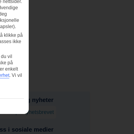
 nettsider.
ødvendige
 deg
nksjonelle
apsler).
å klikke på
asses ikke
du vil
ikke på
er enkelt
erhet
.
Vi vil
bud, tips og nyheter
onner på nyhetsbrevet
ss i sosiale medier