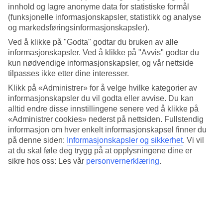
måned.
innhold og lagre anonyme data for statistiske formål
(funksjonelle informasjonskapsler, statistikk og analyse
Gjennomsnittstemperaturene nedenfor viser deg hva du kan se frem
og markedsføringsinformasjonskapsler).
til.
Ved å klikke på "Godta" godtar du bruken av alle
Gjennomsnittstemperatur: Baska Voda
informasjonskapsler. Ved å klikke på "Avvis" godtar du
kun nødvendige informasjonskapsler, og vår nettside
Populære hotell – Baska Voda
tilpasses ikke etter dine interesser.
Klikk på «Administrer» for å velge hvilke kategorier av
Mer i samme kategori
informasjonskapsler du vil godta eller avvise. Du kan
alltid endre disse innstillingene senere ved å klikke på
Dubrovnik - Vær og temperatur
«Administrer cookies» nederst på nettsiden. Fullstendig
Split - Vær og temperatur
informasjon om hver enkelt informasjonskapsel finner du
Makarska - Vær og temperatur
på denne siden:
Informasjonskapsler og sikkerhet
.
Vi vil
Podgora - Vær og temperatur
Tucepi - Vær og temperatur
at du skal føle deg trygg på at opplysningene dine er
sikre hos oss: Les vår
personvernerklæring
.
Mer i samme område
Reiser til Kroatia
Restplasser Kroatia
Hotell Baska Voda
Reiser til Makarska