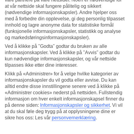
at vår nettside skal fungere pålitelig og sikkert
Søk
(nødvendige informasjonskapsler). Andre hjelper oss
med å forbedre din opplevelse, gi deg personlig tilpasset
innhold og lagre anonyme data for statistiske formål
(funksjonelle informasjonskapsler, statistikk og analyse
Du er for øyeblikket på
og markedsføringsinformasjonskapsler).
Ved å klikke på "Godta" godtar du bruken av alle
Hjem
Feriereiser
informasjonskapsler. Ved å klikke på "Avvis" godtar du
Kroatia
kun nødvendige informasjonskapsler, og vår nettside
Istria
tilpasses ikke etter dine interesser.
Vrsar
Hotell
Klikk på «Administrer» for å velge hvilke kategorier av
informasjonskapsler du vil godta eller avvise. Du kan
Hotell Vrsar
alltid endre disse innstillingene senere ved å klikke på
«Administrer cookies» nederst på nettsiden. Fullstendig
informasjon om hver enkelt informasjonskapsel finner du
Reise til Vrsar? Hos TUI finner du alltid et hotell som passer, enten
på denne siden:
Informasjonskapsler og sikkerhet
.
Vi vil
du reiser med barn, partner, venner eller hele slekten. Velg mellom
at du skal føle deg trygg på at opplysningene dine er
flotte leilighetshotell, familiehotell, romantiske parhotell,
sikre hos oss: Les vår
personvernerklæring
.
treningshotell og All Inclusive-hotell med alt du måtte ønske deg av
fasiliteter! Se alle våre anbefalte hotell for Vrsar nedenfor.