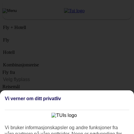
Fly + Hotell
Fly
Hotell
Kombinasjonsreise
Fly fra
Reisemål
Liste
Vi verner om ditt privatliv
Når?
Hvor lenge?
1 uke
Vi bruker informasjonskapsler og andre funksjoner fra
Antall reisende
våre partnere på våre nettsider. Noen er nødvendige for