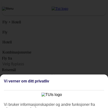
Fly + Hotell
Fly
Hotell
Kombinasjonsreise
Fly fra
Reisemål
Liste
Vi verner om ditt privatliv
Når?
Hvor lenge?
1 uke
Vi bruker informasjonskapsler og andre funksjoner fra
Antall reisende