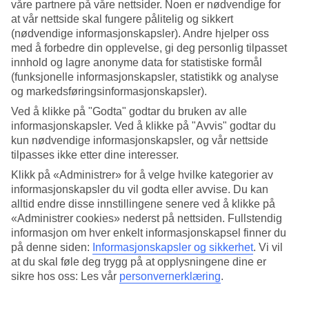
våre partnere på våre nettsider. Noen er nødvendige for
at vår nettside skal fungere pålitelig og sikkert
Søk
(nødvendige informasjonskapsler). Andre hjelper oss
med å forbedre din opplevelse, gi deg personlig tilpasset
innhold og lagre anonyme data for statistiske formål
(funksjonelle informasjonskapsler, statistikk og analyse
Du er for øyeblikket på
og markedsføringsinformasjonskapsler).
Hjem
Ved å klikke på "Godta" godtar du bruken av alle
Feriereiser
informasjonskapsler. Ved å klikke på "Avvis" godtar du
Kroatia
kun nødvendige informasjonskapsler, og vår nettside
Istria
tilpasses ikke etter dine interesser.
Vrsar
All Inclusive
Klikk på «Administrer» for å velge hvilke kategorier av
informasjonskapsler du vil godta eller avvise. Du kan
All Inclusive Vrsar
alltid endre disse innstillingene senere ved å klikke på
«Administrer cookies» nederst på nettsiden. Fullstendig
informasjon om hver enkelt informasjonskapsel finner du
All Inclusive + Vrsar = enkel og bekymringsfri ferie! Våre All
på denne siden:
Informasjonskapsler og sikkerhet
.
Vi vil
Inclusive-reiser er perfekt for deg som vil nyte god mat og drikke på
hotellet uten å tenke på regningen. En reise med All Inclusive betyr
at du skal føle deg trygg på at opplysningene dine er
helt enkelt at både voksne og barn kan kose seg med mat, drikke, is
sikre hos oss: Les vår
personvernerklæring
.
og godsaker. Nyt frihetsfølelsen ved å bestille en reise med All
Inclusive til Vrsar.