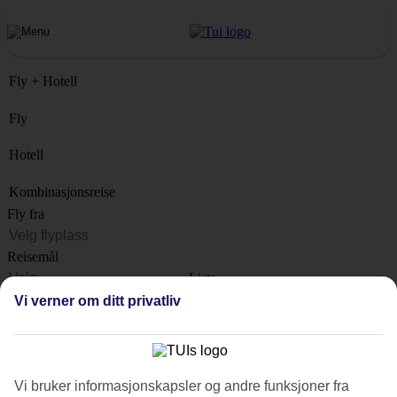
Fly + Hotell
Fly
Hotell
Kombinasjonsreise
Fly fra
Reisemål
Liste
Når?
Vi verner om ditt privatliv
Hvor lenge?
1 uke
Antall reisende
Vi bruker informasjonskapsler og andre funksjoner fra