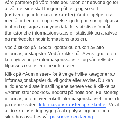
våre partnere på våre nettsider. Noen er nødvendige for
at vår nettside skal fungere pålitelig og sikkert
Søk
(nødvendige informasjonskapsler). Andre hjelper oss
med å forbedre din opplevelse, gi deg personlig tilpasset
innhold og lagre anonyme data for statistiske formål
(funksjonelle informasjonskapsler, statistikk og analyse
Du er for øyeblikket på
og markedsføringsinformasjonskapsler).
Hjem
Ved å klikke på "Godta" godtar du bruken av alle
Feriereiser
informasjonskapsler. Ved å klikke på "Avvis" godtar du
Kroatia
kun nødvendige informasjonskapsler, og vår nettside
Istria
Rabac
tilpasses ikke etter dine interesser.
Restplasser
Klikk på «Administrer» for å velge hvilke kategorier av
informasjonskapsler du vil godta eller avvise. Du kan
Restplasser Rabac
alltid endre disse innstillingene senere ved å klikke på
«Administrer cookies» nederst på nettsiden. Fullstendig
informasjon om hver enkelt informasjonskapsel finner du
Her finner du våre restplass-reiser til Rabac. Det er begrenset antall
restplasser, så det lønner seg å være rask! Se våre fleksible og billige
på denne siden:
Informasjonskapsler og sikkerhet
.
Vi vil
pakkereiser som tar deg til varmen.
at du skal føle deg trygg på at opplysningene dine er
sikre hos oss: Les vår
personvernerklæring
.
Hotelltips