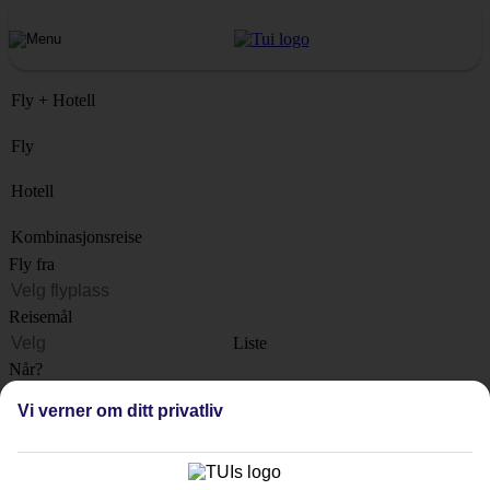
Fly + Hotell
Fly
Hotell
Kombinasjonsreise
Fly fra
Reisemål
Liste
Når?
Vi verner om ditt privatliv
Hvor lenge?
1 uke
Antall reisende