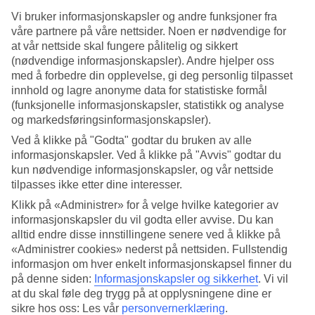
Vi bruker informasjonskapsler og andre funksjoner fra
Søk
våre partnere på våre nettsider. Noen er nødvendige for
at vår nettside skal fungere pålitelig og sikkert
(nødvendige informasjonskapsler). Andre hjelper oss
med å forbedre din opplevelse, gi deg personlig tilpasset
Du er for øyeblikket på
innhold og lagre anonyme data for statistiske formål
(funksjonelle informasjonskapsler, statistikk og analyse
Hjem
og markedsføringsinformasjonskapsler).
Feriereiser
Kapp Verde
Ved å klikke på "Godta" godtar du bruken av alle
Sal
informasjonskapsler. Ved å klikke på "Avvis" godtar du
Restplasser
kun nødvendige informasjonskapsler, og vår nettside
tilpasses ikke etter dine interesser.
Restplasser Sal
Klikk på «Administrer» for å velge hvilke kategorier av
informasjonskapsler du vil godta eller avvise. Du kan
Her finner du våre restplasser til
Sal
. Uansett hva du leter etter,
alltid endre disse innstillingene senere ved å klikke på
finnes det noe for enhver smak og lommebok. Se vårt utvalg av
«Administrer cookies» nederst på nettsiden. Fullstendig
fleksible og billige pakkereiser som tar deg til varmen. Se også alle
informasjon om hver enkelt informasjonskapsel finner du
våre
hotell på Sal
.
på denne siden:
Informasjonskapsler og sikkerhet
.
Vi vil
Hotelltips
at du skal føle deg trygg på at opplysningene dine er
sikre hos oss: Les vår
personvernerklæring
.