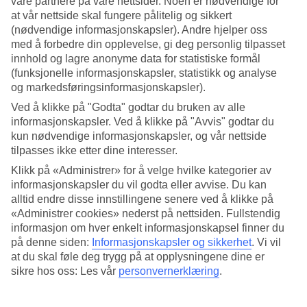
våre partnere på våre nettsider. Noen er nødvendige for
at vår nettside skal fungere pålitelig og sikkert
Søk
(nødvendige informasjonskapsler). Andre hjelper oss
med å forbedre din opplevelse, gi deg personlig tilpasset
innhold og lagre anonyme data for statistiske formål
(funksjonelle informasjonskapsler, statistikk og analyse
Du er for øyeblikket på
og markedsføringsinformasjonskapsler).
Hjem
Ved å klikke på "Godta" godtar du bruken av alle
Feriereiser
informasjonskapsler. Ved å klikke på "Avvis" godtar du
Kapp Verde
kun nødvendige informasjonskapsler, og vår nettside
Boa Vista
tilpasses ikke etter dine interesser.
Santa Monica
Restplasser
Klikk på «Administrer» for å velge hvilke kategorier av
informasjonskapsler du vil godta eller avvise. Du kan
Restplasser Santa Monica
alltid endre disse innstillingene senere ved å klikke på
«Administrer cookies» nederst på nettsiden. Fullstendig
informasjon om hver enkelt informasjonskapsel finner du
Her finner du våre
restplasser
til
Santa Monica
. Fleksible og billige
på denne siden:
Informasjonskapsler og sikkerhet
.
Vi vil
pakkereiser som tar deg til varmen. På noen av våre restplass-reiser
at du skal føle deg trygg på at opplysningene dine er
er også all inclusive inkludert, mens andre er av en mer nedskalert
sikre hos oss: Les vår
personvernerklæring
.
karakter – her er det mye å velge blant og i ulike prisklasser.
Våre billige restplasser