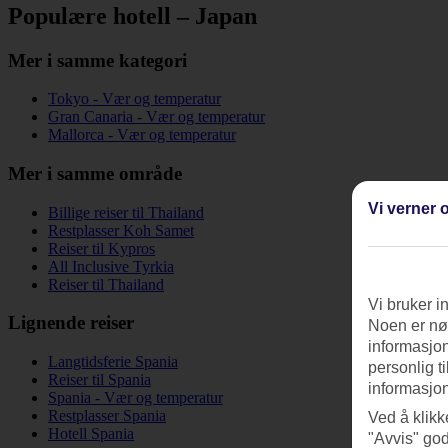
Populære hotell – Japan
Mer i samme kategori
Tokyo - Vær og temperatur
Gran Canaria - Vær og temperatur
Mallorca - Vær og temperatur
Mer i samme område
Vi verner o
Billige reiser til Thailand
Restplasser Koh Samet
Reiser til Kypros
All Inclusive Tyrkia
Reiser til Thailand
Vi bruker i
Lignende reiser
Noen er nød
informasjon
Langtidsferie Spania
personlig t
Reiser til Spania
informasjon
Spania - Vær og temperatur
Restplasser Spania
Ved å klikk
Hotell Spania
"Avvis" god