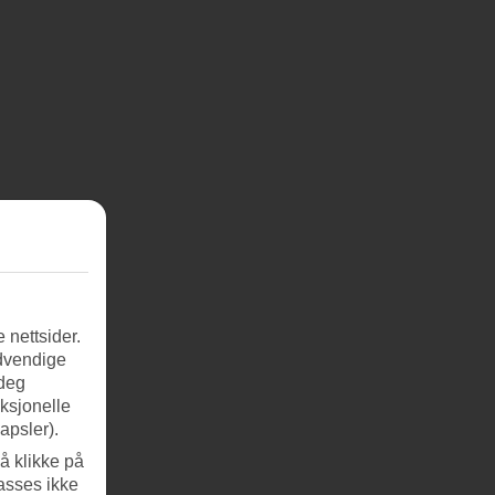
 nettsider.
ødvendige
 deg
nksjonelle
apsler).
å klikke på
asses ikke