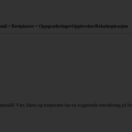
emål
Restplasser
Oppgraderinger
Opplevelser
Reiseinspirasjon
pørsmål! Vær, klima og temperatur har en avgjørende innvirkning på ferie