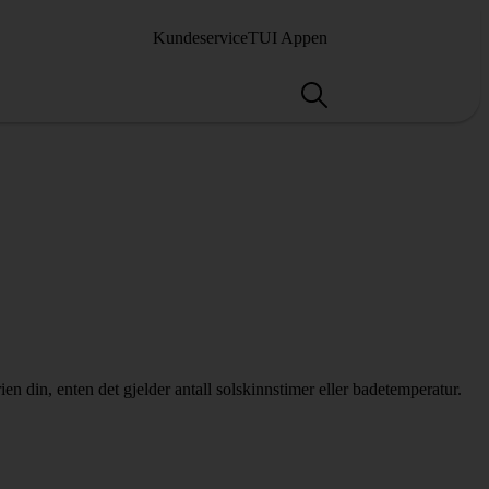
Kundeservice
TUI Appen
n din, enten det gjelder antall solskinnstimer eller badetemperatur.