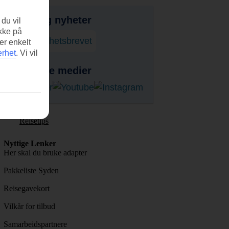
bud, tips og nyheter
du vil
ikke på
onner på nyhetsbrevet
er enkelt
erhet
.
Vi vil
ss i sosiale medier
Reisetips
Nyttige Lenker
Her skal du bruke adapter
Pakkeliste Syden
Reisegavekort
Vilkår for tilbud
Samarbeidspartnere