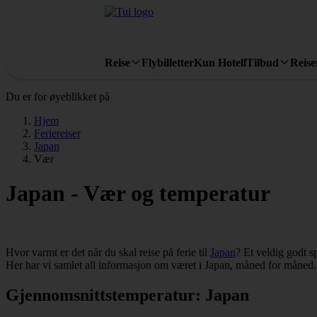
Reise
Flybilletter
Kun Hotell
Tilbud
Reis
Du er for øyeblikket på
Hjem
Feriereiser
Japan
Vær
Japan - Vær og temperatur
Hvor varmt er det når du skal reise på ferie til
Japan
? Et veldig godt s
Her har vi samlet all informasjon om været i Japan, måned for måned.
Gjennomsnittstemperatur: Japan