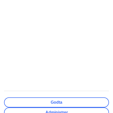
Velg flyplass
Nullstill
Ferdig
Reisemål
Nullstill
Ferdig
Avreisedato
Ma
Ti
On
To
Fr
Lø
Sø
Hvor fleksibel er ankomstdatoen?
Kun valgt dato
+/- 3 Dager
+/- 7 Dager
+/- 14 Dager
Nullstill
Ferdig
Antall reisende
Antall rom
Velg for meg
Godta
Voksne
2
Administrer