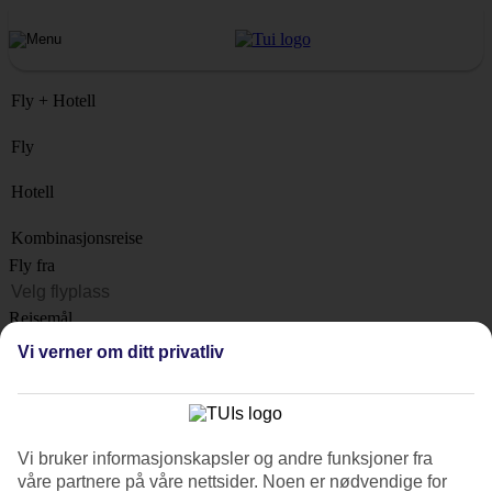
Fly + Hotell
Fly
Hotell
Kombinasjonsreise
Fly fra
Reisemål
Liste
Vi verner om ditt privatliv
Når?
Hvor lenge?
1 uke
Vi bruker informasjonskapsler og andre funksjoner fra
Antall reisende
våre partnere på våre nettsider. Noen er nødvendige for