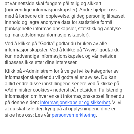
at vår nettside skal fungere pålitelig og sikkert
(nødvendige informasjonskapsler). Andre hjelper oss
Søk
med å forbedre din opplevelse, gi deg personlig tilpasset
innhold og lagre anonyme data for statistiske formål
(funksjonelle informasjonskapsler, statistikk og analyse
og markedsføringsinformasjonskapsler).
Du er for øyeblikket på
Ved å klikke på "Godta" godtar du bruken av alle
Hjem
informasjonskapsler. Ved å klikke på "Avvis" godtar du
Feriereiser
kun nødvendige informasjonskapsler, og vår nettside
Jamaica
tilpasses ikke etter dine interesser.
Montego Bay
Hotell
Klikk på «Administrer» for å velge hvilke kategorier av
informasjonskapsler du vil godta eller avvise. Du kan
Hotell Montego Bay
alltid endre disse innstillingene senere ved å klikke på
«Administrer cookies» nederst på nettsiden. Fullstendig
informasjon om hver enkelt informasjonskapsel finner du
Her finner du alle våre hotell på
reisemålet Montego Bay
. Vi har
på denne siden:
Informasjonskapsler og sikkerhet
.
Vi vil
valgt ut de beste hotellene i Montego Bay for å være sikre på at
ferien din skal bli så bra som mulig. Enten du reiser alene, med
at du skal føle deg trygg på at opplysningene dine er
familien, venner eller hele slekten er vi sikre på at du vil finne et
sikre hos oss: Les vår
personvernerklæring
.
hotell som passer for deg. Ta en titt og finn ditt drømmehotell!
Hotelltips