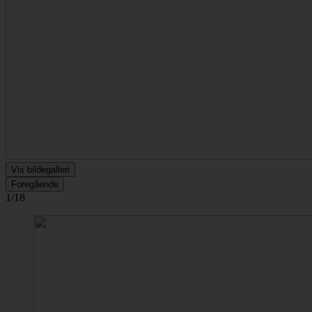
Vis bildegalleri
Foregående
1/18