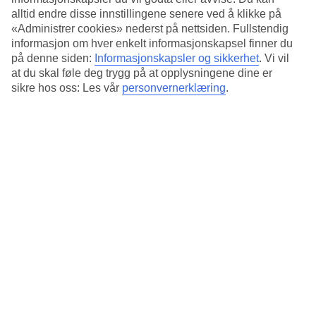
Rommene
alltid endre disse innstillingene senere ved å klikke på
«Administrer cookies» nederst på nettsiden. Fullstendig
Her kan du bestille dobbeltrom, noen med balkong og havutsikt.
informasjon om hver enkelt informasjonskapsel finner du
Antall rom : 39
på denne siden:
Informasjonskapsler og sikkerhet
.
Vi vil
at du skal føle deg trygg på at opplysningene dine er
Kort om hotellet
sikre hos oss: Les vår
personvernerklæring
.
Bad/strand
10 m
Utendørsbasseng/Barnebasseng
Nei/Nei
Sentrum/Shopping
250 m/100 m
Restaurant/Bar
Ja/Ja
Transfertid
ca. 45 min
Gjennomsnittstemperatur i Giardini-
Naxos
Foregående