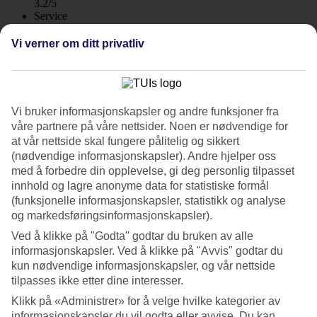
3.2/5
Service
3.5/5
Søvnkvalitet
Vi verner om ditt privatliv
3.5/5
Standard
3.2/5
Om hotellet
Vi bruker informasjonskapsler og andre funksjoner fra
våre partnere på våre nettsider. Noen er nødvendige for
4*
at vår nettside skal fungere pålitelig og sikkert
Offisiell klassifisering
(nødvendige informasjonskapsler). Andre hjelper oss
WiFi
med å forbedre din opplevelse, gi deg personlig tilpasset
innhold og lagre anonyme data for statistiske formål
Privat del på stranden og populær fiskerestaurant
(funksjonelle informasjonskapsler, statistikk og analyse
og markedsføringsinformasjonskapsler).
Sabbie d'Oro er et populært hotell med bra beliggenhet ved
strandpromenaden. Fra hotellets populære fiskerestaurant har du flott
Ved å klikke på "Godta" godtar du bruken av alle
utsikt over Naxosbukta og stranden med privat del der du kan leie
informasjonskapsler. Ved å klikke på "Avvis" godtar du
solsenger og parasoll.
kun nødvendige informasjonskapsler, og vår nettside
tilpasses ikke etter dine interesser.
Rett ved, på den brede Naxosstranden med finkornet sand, ligger
hotellets egen Lido med strandservice.
Klikk på «Administrer» for å velge hvilke kategorier av
informasjonskapsler du vil godta eller avvise. Du kan