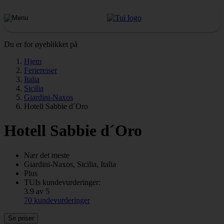
Du er for øyeblikket på
Hjem
Feriereiser
Italia
Sicilia
Giardini-Naxos
Hotell Sabbie d´Oro
Hotell Sabbie d´Oro
Nær det meste
Giardini-Naxos, Sicilia, Italia
Plus
TUIs kundevurderinger:
3.9 av 5
70 kundevurderinger
Se priser