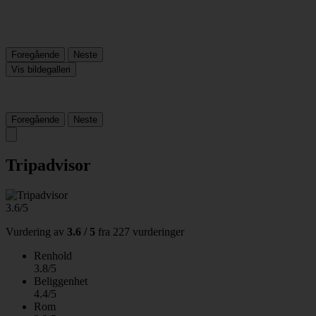
Foregående
Neste
Vis bildegalleri
Foregående
Neste
Tripadvisor
3.6/5
Vurdering av
3.6 / 5
fra
227 vurderinger
Renhold
3.8/5
Beliggenhet
4.4/5
Rom