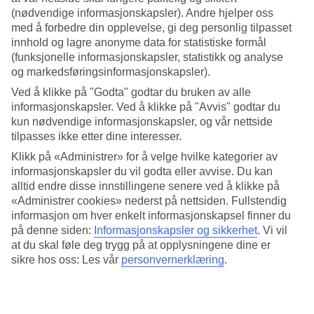
Været på Sardinia
(nødvendige informasjonskapsler). Andre hjelper oss
med å forbedre din opplevelse, gi deg personlig tilpasset
Sardinia med sin fantastiske kystlinje og vakre landskap, har et
innhold og lagre anonyme data for statistiske formål
behagelig middelhavsklima som gjør det til et populært reisemål året
(funksjonelle informasjonskapsler, statistikk og analyse
rundt. Her er litt informasjon om når det er best å besøke øya og hva
og markedsføringsinformasjonskapsler).
du kan forvente av været.
Ved å klikke på "Godta" godtar du bruken av alle
Når er det best å reise til Sardinia?
informasjonskapsler. Ved å klikke på "Avvis" godtar du
kun nødvendige informasjonskapsler, og vår nettside
Den beste tiden å reise til Sardinia er om våren og høsten. I disse
tilpasses ikke etter dine interesser.
månedene kan du nyte behagelige temperaturer og unngå de store
turistmengdene som preger sommermånedene. Vår og høst er ideelle
Klikk på «Administrer» for å velge hvilke kategorier av
for utendørsaktiviteter som fotturer, sykling og sightseeing.
informasjonskapsler du vil godta eller avvise. Du kan
alltid endre disse innstillingene senere ved å klikke på
Hvor varmt er det på Sardinia i april?
«Administrer cookies» nederst på nettsiden. Fullstendig
informasjon om hver enkelt informasjonskapsel finner du
Hvis du planlegger å reise i april, kan du forvente en gjennomsnittlig
på denne siden:
Informasjonskapsler og sikkerhet
.
Vi vil
temperatur på Sardinia
på 18 grader på dagtid. Selv om det
at du skal føle deg trygg på at opplysningene dine er
fortsatt kan være litt kjølig om natten, er dagene behagelig milde.
Dette er en flott tid for å utforske øya uten å bli overveldet av
sikre hos oss: Les vår
personvernerklæring
.
sommervarmen.
Hvordan er været på Sardinia i september?