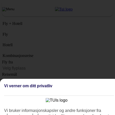
Fly + Hotell
Fly
Hotell
Kombinasjonsreise
Fly fra
Reisemål
Liste
Vi verner om ditt privatliv
Når?
Hvor lenge?
1 uke
Vi bruker informasjonskapsler og andre funksjoner fra
Antall reisende