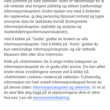
våre partnere på våre nettsider. Noen er nødvendige for at
vår nettside skal fungere pålitelig og sikkert (nødvendige
Søk
informasjonskapsler). Andre hjelper oss med å forbedre
din opplevelse, gi deg personlig tilpasset innhold og lagre
anonyme data for statistiske formål (funksjonelle
informasjonskapsler, statistikk og analyse og
Du er for øyeblikket på
markedsføringsinformasjonskapsler).
Hjem
Ved å klikke på "Godta" godtar du bruken av alle
Feriereiser
informasjonskapsler. Ved å klikke på "Avvis" godtar du
Italia
kun nødvendige informasjonskapsler, og vår nettside
Sardinia
tilpasses ikke etter dine interesser.
Porto Cervo
All Inclusive
Klikk på «Administrer» for å velge hvilke kategorier av
informasjonskapsler du vil godta eller avvise. Du kan alltid
Stort reiseoutlet
endre disse innstillingene senere ved å klikke på
Gjør et kupp »
«Administrer cookies» nederst på nettsiden. Fullstendig
informasjon om hver enkelt informasjonskapsel finner du
på denne siden:
Informasjonskapsler og sikkerhet
.
Vi vil at
All Inclusive Porto Cervo
du skal føle deg trygg på at opplysningene dine er sikre
hos oss: Les vår
personvernerklæring
.
I Porto Cervo har vi nå ingen hotell med All Inclusive, men det er
flere restauranter å velge mellom! Ønsker du en ferie med All