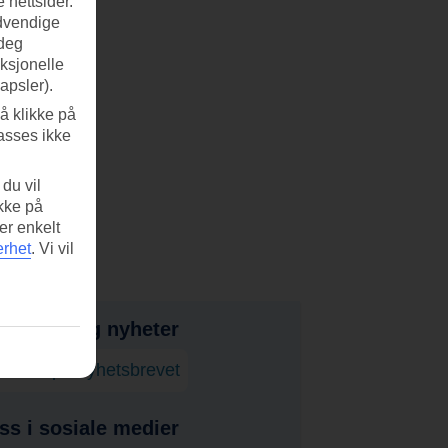
 nettsider.
ødvendige
 deg
nksjonelle
apsler).
å klikke på
asses ikke
du vil
ikke på
er enkelt
erhet
.
Vi vil
bud, tips og nyheter
onner på nyhetsbrevet
ss i sosiale medier