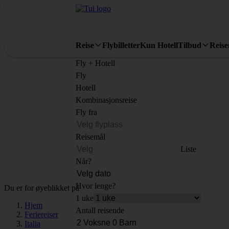
Reise
Flybilletter
Kun Hotell
Tilbud
Reis
Fly + Hotell
Fly
Hotell
Kombinasjonsreise
Fly fra
Reisemål
Liste
Når?
Hvor lenge?
Du er for øyeblikket på
1 uke
Hjem
Antall reisende
Feriereiser
Italia