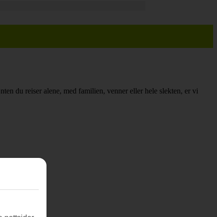
Enten du reiser alene, med familien, venner eller hele slekten, er vi