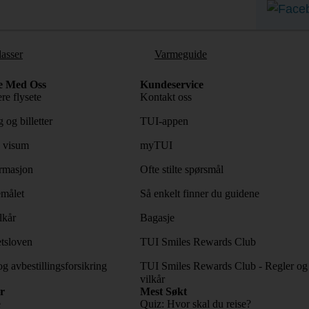
lasser
Varmeguide
e Med Oss
Kundeservice
re flysete
Kontakt oss
 og billetter
TUI-appen
 visum
myTUI
rmasjon
Ofte stilte spørsmål
emålet
Så enkelt finner du guidene
lkår
Bagasje
tsloven
TUI Smiles Rewards Club
og avbestillingsforsikring
TUI Smiles Rewards Club - Regler og
vilkår
r
Mest Søkt
e
Quiz: Hvor skal du reise?