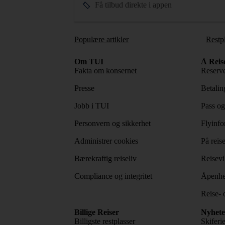
Få tilbud direkte i appen
Populære artikler
Restp
Om TUI
Å Reis
Fakta om konsernet
Reserve
Presse
Betaling
Jobb i TUI
Pass og
Personvern og sikkerhet
Flyinfo
Administrer cookies
På reis
Bærekraftig reiseliv
Reisevi
Compliance og integritet
Åpenhe
Reise- 
Billige Reiser
Nyhete
Billigste restplasser
Skiferi