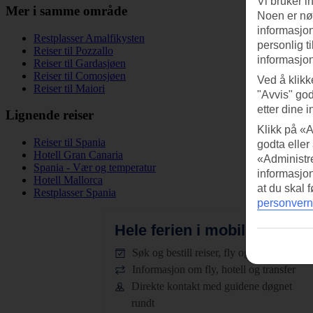
Vi bruker i
Mer i samme område
Noen er nød
informasjon
Restplasser Amalfikysten
personlig t
Reiser til Pozzallo
informasjon
Reiser til Gardasjøen
Reiser til Comosjøen
Ved å klikk
Reiser til Maiori
"Avvis" god
etter dine i
Lignende reiser
Klikk på «A
Reiser til Spania
godta eller
Hotell Gran Canaria
«Administre
Spania - Vær og temperatur
informasjo
Hotell Mallorca
at du skal 
Restplasser Spania
personvern
Hele ferien i mobilen.
Last n
Søk og bestill reiser, fly og hotell
Informasjon om fly, hotell og transfer
Direkte kontakt med guidene døgnet
rundt