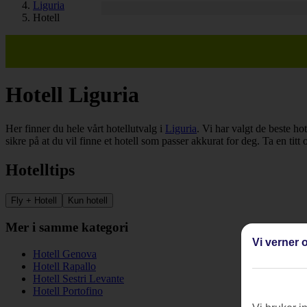
Liguria
Hotell
Hotell Liguria
Her finner du hele vårt hotellutvalg i
Liguria
. Vi har valgt de beste ho
sikre på at du vil finne et hotell som passer akkurat for deg. Ta en titt
Hotelltips
Fly + Hotell
Kun hotell
Mer i samme kategori
Vi verner o
Hotell Genova
Hotell Rapallo
Hotell Sestri Levante
Hotell Portofino