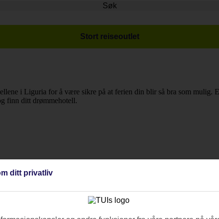
Søk
Stort reiseoutlet
tellene i Liguria for å være sikre på at ferien din blir så bra som mulig. 
 og finn ditt drømmehotell.
m ditt privatliv