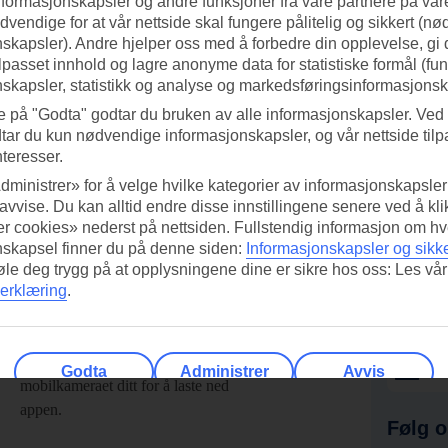
nformasjonskapsler og andre funksjoner fra våre partnere på våre
vendige for at vår nettside skal fungere pålitelig og sikkert (n
skapsler). Andre hjelper oss med å forbedre din opplevelse, gi
ilpasset innhold og lagre anonyme data for statistiske formål (fu
skapsler, statistikk og analyse og markedsføringsinformasjonsk
e på "Godta" godtar du bruken av alle informasjonskapsler. Ved 
tar du kun nødvendige informasjonskapsler, og vår nettside tilp
nteresser.
dministrer» for å velge hvilke kategorier av informasjonskapsler 
 avvise. Du kan alltid endre disse innstillingene senere ved å kl
r cookies» nederst på nettsiden. Fullstendig informasjon om hv
nskapsel finner du på denne siden:
Informasjonskapsler og sikk
føle deg trygg på at opplysningene dine er sikre hos oss: Les vår
erklæring
.
ed TUI-appen i dag!
Få til
Skann QR-koden med
Ab
Godta
Administrer
Avvis
mobilkameraet ditt for å laste ned
appen.
Følg o