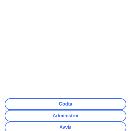
Reisemål
Nullstill
Ferdig
Avreisedato
Ma
Ti
On
To
Fr
Lø
Sø
Hvor fleksibel er ankomstdatoen?
Kun valgt dato
+/- 3 Dager
+/- 7 Dager
+/- 14 Dager
Nullstill
Ferdig
Antall reisende
Antall rom
Velg for meg
Godta
Voksne
2
Administrer
Barn (0-17)
0
Avvis
Nullstill