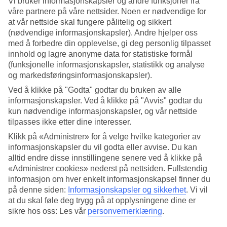
Vi bruker informasjonskapsler og andre funksjoner fra
våre partnere på våre nettsider. Noen er nødvendige for
Søk
at vår nettside skal fungere pålitelig og sikkert
(nødvendige informasjonskapsler). Andre hjelper oss
med å forbedre din opplevelse, gi deg personlig tilpasset
innhold og lagre anonyme data for statistiske formål
Du er for øyeblikket på
(funksjonelle informasjonskapsler, statistikk og analyse
og markedsføringsinformasjonskapsler).
Hjem
Feriereiser
Ved å klikke på "Godta" godtar du bruken av alle
Italia
informasjonskapsler. Ved å klikke på "Avvis" godtar du
Gardasjøen
kun nødvendige informasjonskapsler, og vår nettside
Hotell
tilpasses ikke etter dine interesser.
Hotell Gardasjøen
Klikk på «Administrer» for å velge hvilke kategorier av
informasjonskapsler du vil godta eller avvise. Du kan
alltid endre disse innstillingene senere ved å klikke på
Her finner du vårt utvalg av hotell ved Gardasjøen. Vi har valgt de
«Administrer cookies» nederst på nettsiden. Fullstendig
beste hotellene, slik at din ferie skal bli så bra som mulig! Uansett
informasjon om hver enkelt informasjonskapsel finner du
om du planlegger en
reise til Gardasjøen
alene, med partneren,
på denne siden:
Informasjonskapsler og sikkerhet
.
Vi vil
vennegjengen eller hele familien, er vi sikre på at du finner et hotell
at du skal føle deg trygg på at opplysningene dine er
som passer for akkurat deg!
sikre hos oss: Les vår
personvernerklæring
.
Hotelltips