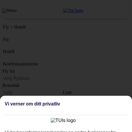
Fly + Hotell
Fly
Hotell
Kombinasjonsreise
Fly fra
Reisemål
Liste
Når?
Vi verner om ditt privatliv
Hvor lenge?
1 uke
Antall reisende