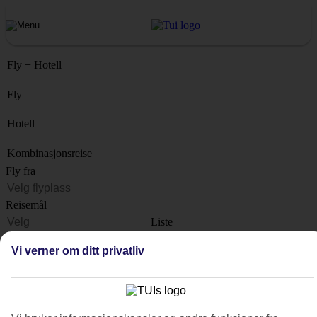
Fly + Hotell
Fly
Hotell
Kombinasjonsreise
Fly fra
Reisemål
Liste
Når?
Vi verner om ditt privatliv
Hvor lenge?
1 uke
Antall reisende