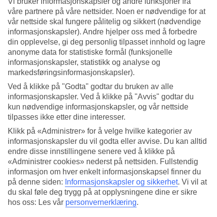
Vi bruker informasjonskapsler og andre funksjoner fra
våre partnere på våre nettsider. Noen er nødvendige for at
Søk
vår nettside skal fungere pålitelig og sikkert (nødvendige
informasjonskapsler). Andre hjelper oss med å forbedre
din opplevelse, gi deg personlig tilpasset innhold og lagre
anonyme data for statistiske formål (funksjonelle
Du er for øyeblikket på
informasjonskapsler, statistikk og analyse og
markedsføringsinformasjonskapsler).
Hjem
Feriereiser
Ved å klikke på "Godta" godtar du bruken av alle
Italia
informasjonskapsler. Ved å klikke på "Avvis" godtar du
Calabria
kun nødvendige informasjonskapsler, og vår nettside
Pizzo
tilpasses ikke etter dine interesser.
Restplasser
Klikk på «Administrer» for å velge hvilke kategorier av
Stort reiseoutlet
informasjonskapsler du vil godta eller avvise. Du kan alltid
endre disse innstillingene senere ved å klikke på
Gjør et kupp »
«Administrer cookies» nederst på nettsiden. Fullstendig
informasjon om hver enkelt informasjonskapsel finner du
Restplasser Pizzo
på denne siden:
Informasjonskapsler og sikkerhet
.
Vi vil at
du skal føle deg trygg på at opplysningene dine er sikre
hos oss: Les vår
personvernerklæring
.
Her finner du våre restplasser til
Pizzo
. Rimelige pakkereiser som tar
deg til varmen. Noen av våre restplasser inkluderer
All Inclusive
,