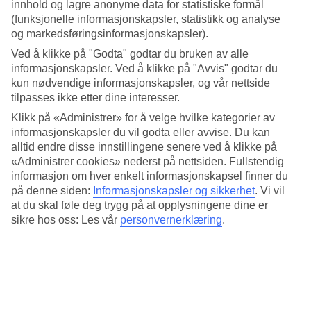
Gjennomsnittstemperatur: Badolato
innhold og lagre anonyme data for statistiske formål
(funksjonelle informasjonskapsler, statistikk og analyse
og markedsføringsinformasjonskapsler).
Populære hotell – Badolato
Ved å klikke på "Godta" godtar du bruken av alle
informasjonskapsler. Ved å klikke på "Avvis" godtar du
Mer i samme kategori
kun nødvendige informasjonskapsler, og vår nettside
tilpasses ikke etter dine interesser.
Pizzo - Vær og temperatur
Sardinia - Vær og temperatur
Klikk på «Administrer» for å velge hvilke kategorier av
Sicilia - Vær og temperatur
informasjonskapsler du vil godta eller avvise. Du kan
Taormina Mare - Vær og temperatur
alltid endre disse innstillingene senere ved å klikke på
Giardini-Naxos - Vær og temperatur
«Administrer cookies» nederst på nettsiden. Fullstendig
Mer i samme område
informasjon om hver enkelt informasjonskapsel finner du
på denne siden:
Informasjonskapsler og sikkerhet
.
Vi vil
Hotell Siracusa
at du skal føle deg trygg på at opplysningene dine er
Restplasser Taormina
sikre hos oss: Les vår
personvernerklæring
.
Restplasser Catania
Restplasser Brucoli
Reiser til Porto Torres
Lignende reiser
Restplasser Hellas