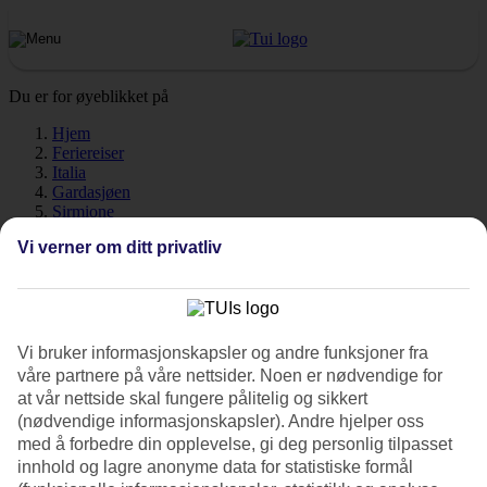
Du er for øyeblikket på
Hjem
Feriereiser
Italia
Gardasjøen
Sirmione
Vær
Vi verner om ditt privatliv
Sirmione - Vær og temperatur
Vi bruker informasjonskapsler og andre funksjoner fra
Hvor varmt det er når du drar til Sirmione på ferie? Et veldig godt
våre partnere på våre nettsider. Noen er nødvendige for
spørsmål! Vær, klima og temperatur har en avgjørende innvirkning
at vår nettside skal fungere pålitelig og sikkert
på ferien, uansett om det er antall soltimer eller vanntemperatur. Her
(nødvendige informasjonskapsler). Andre hjelper oss
har vi samlet all informasjon om været for deg som skal
reise til
med å forbedre din opplevelse, gi deg personlig tilpasset
Sirmione
, måned for måned.
innhold og lagre anonyme data for statistiske formål