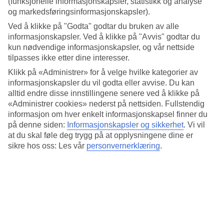
(funksjonelle informasjonskapsler, statistikk og analyse
Gjennomsnittstemperatur: Sirmione
og markedsføringsinformasjonskapsler).
Ved å klikke på "Godta" godtar du bruken av alle
Populære hotell – Sirmione
informasjonskapsler. Ved å klikke på "Avvis" godtar du
kun nødvendige informasjonskapsler, og vår nettside
Mer i samme kategori
tilpasses ikke etter dine interesser.
Castelnuovo del Garda - Vær og temperatur
Klikk på «Administrer» for å velge hvilke kategorier av
Sardinia - Vær og temperatur
informasjonskapsler du vil godta eller avvise. Du kan
Santa Teresa Gallura - Vær og temperatur
alltid endre disse innstillingene senere ved å klikke på
Castelsardo - Vær og temperatur
«Administrer cookies» nederst på nettsiden. Fullstendig
Golfo Aranci - Vær og temperatur
informasjon om hver enkelt informasjonskapsel finner du
på denne siden:
Informasjonskapsler og sikkerhet
.
Vi vil
Mer i samme område
at du skal føle deg trygg på at opplysningene dine er
Restplasser Sirmione
sikre hos oss: Les vår
personvernerklæring
.
Reiser til Santa Teresa Gallura
Restplasser Santa Teresa Gallura
Hotell Santa Teresa Gallura
All Inclusive Palermo
Lignende reiser
Hotell Porec