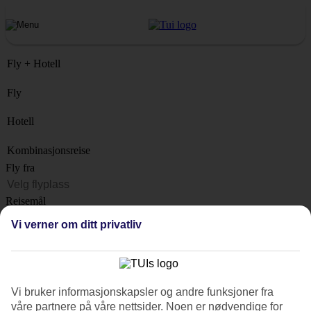
Fly + Hotell
Fly
Hotell
Kombinasjonsreise
Fly fra
Reisemål
Liste
Vi verner om ditt privatliv
Når?
Hvor lenge?
1 uke
Vi bruker informasjonskapsler og andre funksjoner fra
Antall reisende
våre partnere på våre nettsider. Noen er nødvendige for