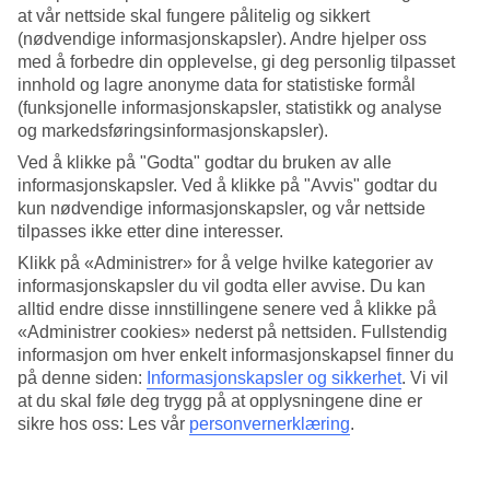
at vår nettside skal fungere pålitelig og sikkert
Søk
(nødvendige informasjonskapsler). Andre hjelper oss
med å forbedre din opplevelse, gi deg personlig tilpasset
innhold og lagre anonyme data for statistiske formål
(funksjonelle informasjonskapsler, statistikk og analyse
og markedsføringsinformasjonskapsler).
Du er for øyeblikket på
Ved å klikke på "Godta" godtar du bruken av alle
Hjem
informasjonskapsler. Ved å klikke på "Avvis" godtar du
Feriereiser
kun nødvendige informasjonskapsler, og vår nettside
India
Goa
tilpasses ikke etter dine interesser.
Hotell
Klikk på «Administrer» for å velge hvilke kategorier av
informasjonskapsler du vil godta eller avvise. Du kan
Hotell Goa
alltid endre disse innstillingene senere ved å klikke på
«Administrer cookies» nederst på nettsiden. Fullstendig
Reise til Goa? Hos TUI finner du alltid et hotell som passer, enten
informasjon om hver enkelt informasjonskapsel finner du
du reiser med barn, partner, venner eller hele slekten. Velg mellom
på denne siden:
Informasjonskapsler og sikkerhet
.
Vi vil
flotte leilighetshotell, familiehotell, romantiske hotell fr par,
at du skal føle deg trygg på at opplysningene dine er
treningshotell og All Inclusive-hotell med alt du måtte ønske deg av
sikre hos oss: Les vår
personvernerklæring
.
fasiliteter! Se alle våre anbefalte
hotell i Goa
nedenfor.
Hotelltips