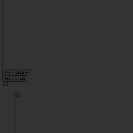
Vis bildegalleri
Foregående
1/3