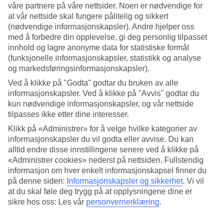
våre partnere på våre nettsider. Noen er nødvendige for
at vår nettside skal fungere pålitelig og sikkert
Søk
(nødvendige informasjonskapsler). Andre hjelper oss
med å forbedre din opplevelse, gi deg personlig tilpasset
innhold og lagre anonyme data for statistiske formål
(funksjonelle informasjonskapsler, statistikk og analyse
Du er for øyeblikket på
og markedsføringsinformasjonskapsler).
Hjem
Ved å klikke på "Godta" godtar du bruken av alle
Feriereiser
informasjonskapsler. Ved å klikke på "Avvis" godtar du
Hellas
Rhodos
kun nødvendige informasjonskapsler, og vår nettside
Ixia
tilpasses ikke etter dine interesser.
Restplasser
Klikk på «Administrer» for å velge hvilke kategorier av
informasjonskapsler du vil godta eller avvise. Du kan
Restplasser Ixia
alltid endre disse innstillingene senere ved å klikke på
«Administrer cookies» nederst på nettsiden. Fullstendig
Her finner du våre restplass-reiser til
Ixia
. Fleksible og billige
informasjon om hver enkelt informasjonskapsel finner du
pakkereiser som tar deg til varmen. På flere av våre restplass-reiser
på denne siden:
Informasjonskapsler og sikkerhet
.
Vi vil
er også All Inclusive inkludert, eller det kan bestilles som tilvalg.
at du skal føle deg trygg på at opplysningene dine er
Uansett hva du leter etter, her er det mye å velge blant og i ulike
sikre hos oss: Les vår
personvernerklæring
.
prisklasser.