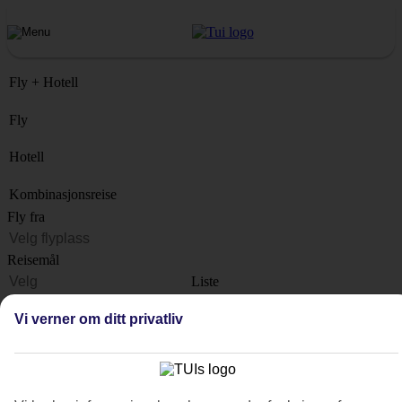
Fly + Hotell
Fly
Hotell
Kombinasjonsreise
Fly fra
Reisemål
Liste
Når?
Vi verner om ditt privatliv
Hvor lenge?
1 uke
Antall reisende