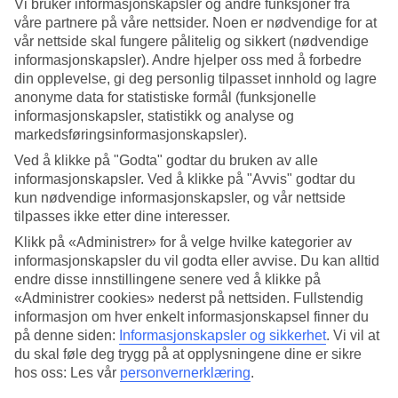
Vi bruker informasjonskapsler og andre funksjoner fra
våre partnere på våre nettsider. Noen er nødvendige for at
Søk
vår nettside skal fungere pålitelig og sikkert (nødvendige
informasjonskapsler). Andre hjelper oss med å forbedre
din opplevelse, gi deg personlig tilpasset innhold og lagre
anonyme data for statistiske formål (funksjonelle
Du er for øyeblikket på
informasjonskapsler, statistikk og analyse og
markedsføringsinformasjonskapsler).
Hjem
Feriereiser
Ved å klikke på "Godta" godtar du bruken av alle
Hellas
informasjonskapsler. Ved å klikke på "Avvis" godtar du
Naxos
kun nødvendige informasjonskapsler, og vår nettside
Plaka
tilpasses ikke etter dine interesser.
Restplasser
Klikk på «Administrer» for å velge hvilke kategorier av
Stort reiseoutlet
informasjonskapsler du vil godta eller avvise. Du kan alltid
Gjør et kupp »
endre disse innstillingene senere ved å klikke på
«Administrer cookies» nederst på nettsiden. Fullstendig
informasjon om hver enkelt informasjonskapsel finner du
Restplasser Plaka
på denne siden:
Informasjonskapsler og sikkerhet
.
Vi vil at
du skal føle deg trygg på at opplysningene dine er sikre
hos oss: Les vår
personvernerklæring
.
Her finner du våre restplasser til
Plaka
. Rimelige pakkereiser som tar
deg til varmen. På noen av våre restplasser er
All Inclusive
inkludert,