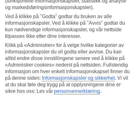
(funksjonelle informasjonskapsler, statistikk og analyse
Gjennomsnittstemperatur: Ornos
og markedsføringsinformasjonskapsler).
Ved å klikke på "Godta" godtar du bruken av alle
Populære hotell – Ornos
informasjonskapsler. Ved å klikke på "Avvis" godtar du
kun nødvendige informasjonskapsler, og vår nettside
Mer i samme kategori
tilpasses ikke etter dine interesser.
Kreta - Vær og temperatur
Klikk på «Administrer» for å velge hvilke kategorier av
Rhodos - Vær og temperatur
informasjonskapsler du vil godta eller avvise. Du kan
Platanias - Vær og temperatur
alltid endre disse innstillingene senere ved å klikke på
Kos - Vær og temperatur
«Administrer cookies» nederst på nettsiden. Fullstendig
Korfu - Vær og temperatur
informasjon om hver enkelt informasjonskapsel finner du
på denne siden:
Informasjonskapsler og sikkerhet
.
Vi vil
Mer i samme område
at du skal føle deg trygg på at opplysningene dine er
Reiser til Hellas
sikre hos oss: Les vår
personvernerklæring
.
Hotell Rhodos
Restplasser Hellas
Hotell Hellas
Restplasser Kreta
Lignende reiser
Reiser til Tyrkia