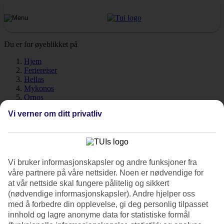
Du er for øyeblikket på
Hjem
Feriereiser
Hellas
Mykonos
Ornos
Vær
Vi verner om ditt privatliv
Ornos - Vær og temperatur
Vi bruker informasjonskapsler og andre funksjoner fra
Hvor varmt det er når du drar til Ornos på ferie? Et veldig godt
våre partnere på våre nettsider. Noen er nødvendige for
spørsmål! Vær, klima og temperatur har en avgjørende innvirkning
at vår nettside skal fungere pålitelig og sikkert
på ferien, uansett om det er soltimer eller vanntemperatur. Her har vi
(nødvendige informasjonskapsler). Andre hjelper oss
samlet all informasjon om været for deg som skal reise til Ornos,
med å forbedre din opplevelse, gi deg personlig tilpasset
måned for måned.
innhold og lagre anonyme data for statistiske formål