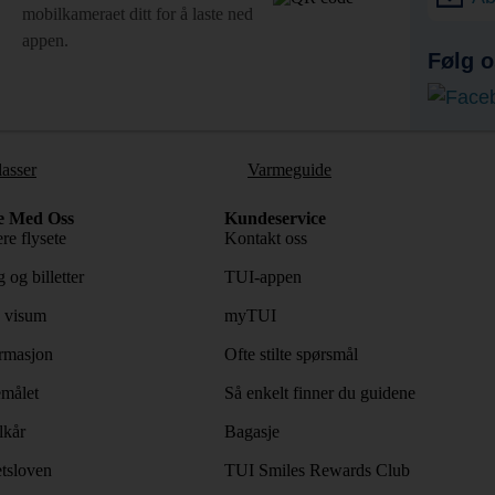
mobilkameraet ditt for å laste ned
appen.
Følg o
lasser
Varmeguide
e Med Oss
Kundeservice
re flysete
Kontakt oss
 og billetter
TUI-appen
 visum
myTUI
rmasjon
Ofte stilte spørsmål
emålet
Så enkelt finner du guidene
lkår
Bagasje
tsloven
TUI Smiles Rewards Club