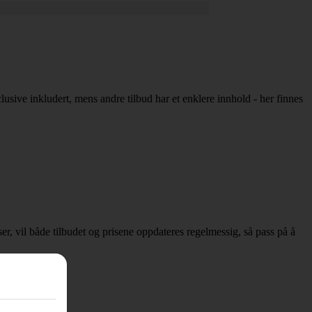
clusive inkludert, mens andre tilbud har et enklere innhold - her finnes
sser, vil både tilbudet og prisene oppdateres regelmessig, så pass på å