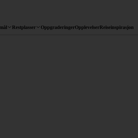
emål
Restplasser
Oppgraderinger
Opplevelser
Reiseinspirasjon