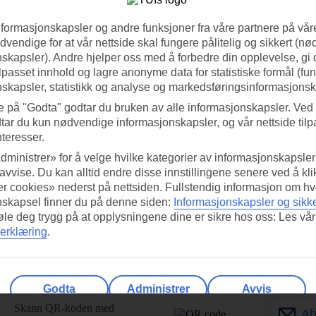
nformasjonskapsler og andre funksjoner fra våre partnere på våre
vendige for at vår nettside skal fungere pålitelig og sikkert (n
skapsler). Andre hjelper oss med å forbedre din opplevelse, gi
ilpasset innhold og lagre anonyme data for statistiske formål (fu
skapsler, statistikk og analyse og markedsføringsinformasjonsk
e på "Godta" godtar du bruken av alle informasjonskapsler. Ved 
tar du kun nødvendige informasjonskapsler, og vår nettside tilp
nteresser.
dministrer» for å velge hvilke kategorier av informasjonskapsler 
 avvise. Du kan alltid endre disse innstillingene senere ved å kl
r cookies» nederst på nettsiden. Fullstendig informasjon om hv
nskapsel finner du på denne siden:
Informasjonskapsler og sikk
føle deg trygg på at opplysningene dine er sikre hos oss: Les vår
erklæring
.
ed TUI-appen i dag!
Få til
Godta
Administrer
Avvis
Skann QR-koden med
Ab