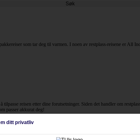
Søk
 pakkereiser som tar deg til varmen. I noen av restplass-reisene er All In
r å tilpasse reisen etter dine forutsetninger. Siden det handler om restpla
som passer akkurat deg!
m ditt privatliv