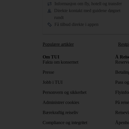
Informasjon om fly, hotell og transfer
Direkte kontakt med guidene døgnet
rundt
Få tilbud direkte i appen
Populære artikler
Restp
Om TUI
Å Reis
Fakta om konsernet
Reserve
Presse
Betaling
Jobb i TUI
Pass og
Personvern og sikkerhet
Flyinfo
Administrer cookies
På reis
Bærekraftig reiseliv
Reisevi
Compliance og integritet
Åpenhe