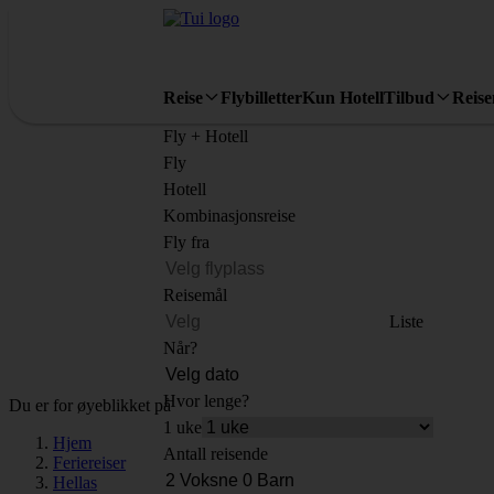
Reise
Flybilletter
Kun Hotell
Tilbud
Reis
Fly + Hotell
Fly
Hotell
Kombinasjonsreise
Fly fra
Reisemål
Liste
Når?
Hvor lenge?
Du er for øyeblikket på
1 uke
Hjem
Antall reisende
Feriereiser
Hellas