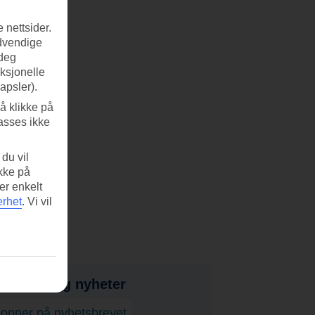
 nettsider.
ødvendige
 deg
nksjonelle
apsler).
å klikke på
asses ikke
du vil
ikke på
er enkelt
erhet
.
Vi vil
bud, tips og nyheter
onner på nyhetsbrevet