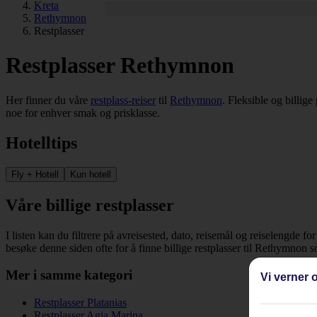
Kreta
Rethymnon
Restplasser
Restplasser Rethymnon
Her finner du våre
restplass-reiser
til
Rethymnon
. Fleksible og billige
noe for enhver smak og prisklasse.
Hotelltips
Fly + Hotell
Kun hotell
Våre billige restplasser
I listen kan du filtrere på avreisested, dato, reisemål og reiselengde fo
besøke denne siden ofte for å finne billige restplasser til Rethymnon 
Mer i samme kategori
Vi verner o
Restplasser Platanias
Restplasser Agia Marina