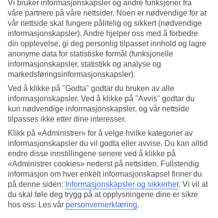
Vi bruker informasjonskapsler og andre funksjoner fra
våre partnere på våre nettsider. Noen er nødvendige for at
Søk
vår nettside skal fungere pålitelig og sikkert (nødvendige
informasjonskapsler). Andre hjelper oss med å forbedre
din opplevelse, gi deg personlig tilpasset innhold og lagre
anonyme data for statistiske formål (funksjonelle
Du er for øyeblikket på
informasjonskapsler, statistikk og analyse og
markedsføringsinformasjonskapsler).
Hjem
Feriereiser
Ved å klikke på "Godta" godtar du bruken av alle
Hellas
informasjonskapsler. Ved å klikke på "Avvis" godtar du
Kreta
kun nødvendige informasjonskapsler, og vår nettside
Fodele
Restplasser
tilpasses ikke etter dine interesser.
Klikk på «Administrer» for å velge hvilke kategorier av
Stort reiseoutlet
informasjonskapsler du vil godta eller avvise. Du kan alltid
Gjør et kupp »
endre disse innstillingene senere ved å klikke på
«Administrer cookies» nederst på nettsiden. Fullstendig
informasjon om hver enkelt informasjonskapsel finner du
Restplasser Fodele
på denne siden:
Informasjonskapsler og sikkerhet
.
Vi vil at
du skal føle deg trygg på at opplysningene dine er sikre
hos oss: Les vår
personvernerklæring
.
Her finner du våre restplass-reiser som vi kan tilby i Fodele.
Rimelige pakkereiser som tar deg til varmen. Noen av våre