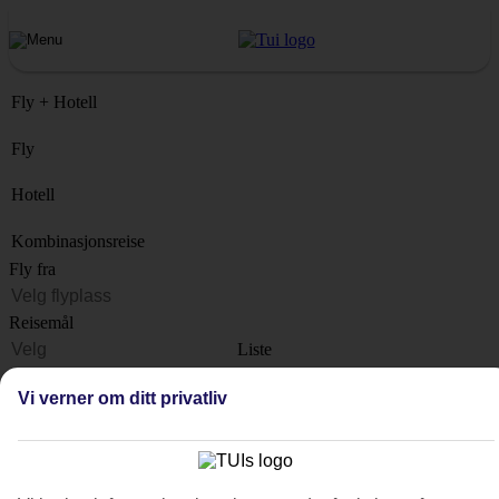
Fly + Hotell
Fly
Hotell
Kombinasjonsreise
Fly fra
Reisemål
Liste
Når?
Vi verner om ditt privatliv
Hvor lenge?
1 uke
Antall reisende