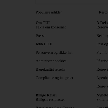
Populære artikler
Restp
Om TUI
Å Reis
Fakta om konsernet
Reserve
Presse
Betaling
Jobb i TUI
Pass og
Personvern og sikkerhet
Flyinfo
Administrer cookies
På reis
Bærekraftig reiseliv
Reisevi
Compliance og integritet
Åpenhe
Reise- 
Billige Reiser
Nyhete
Billigste restplasser
Skiferi
Restplasser Gran Canaria
Ferie ti