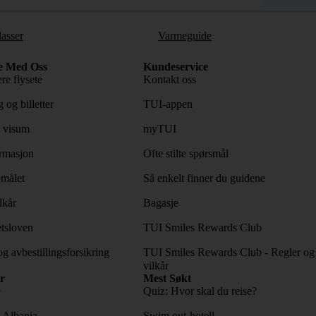
lasser
Varmeguide
e Med Oss
Kundeservice
re flysete
Kontakt oss
 og billetter
TUI-appen
 visum
myTUI
rmasjon
Ofte stilte spørsmål
emålet
Så enkelt finner du guidene
lkår
Bagasje
tsloven
TUI Smiles Rewards Club
og avbestillingsforsikring
TUI Smiles Rewards Club - Regler og
vilkår
r
Mest Søkt
e
Quiz: Hvor skal du reise?
l Albania
Swim out-hotell