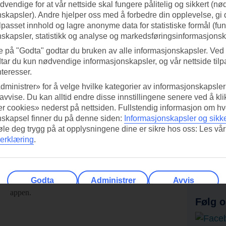
vendige for at vår nettside skal fungere pålitelig og sikkert (n
skapsler). Andre hjelper oss med å forbedre din opplevelse, gi
ilpasset innhold og lagre anonyme data for statistiske formål (fu
skapsler, statistikk og analyse og markedsføringsinformasjonsk
e på "Godta" godtar du bruken av alle informasjonskapsler. Ved 
tar du kun nødvendige informasjonskapsler, og vår nettside tilp
nteresser.
dministrer» for å velge hvilke kategorier av informasjonskapsler 
 avvise. Du kan alltid endre disse innstillingene senere ved å kl
r cookies» nederst på nettsiden. Fullstendig informasjon om hv
nskapsel finner du på denne siden:
Informasjonskapsler og sikk
føle deg trygg på at opplysningene dine er sikre hos oss: Les vår
erklæring
.
ed TUI-appen i dag!
Få til
Skann QR-koden med
Ab
mobilkameraet ditt for å laste ned
Godta
Administrer
Avvis
appen.
Følg o