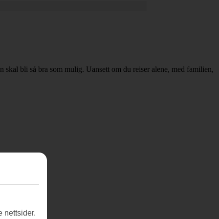
 din skal bli så bra som mulig. Uansett om du reiser alene, med familien,
 nettsider.