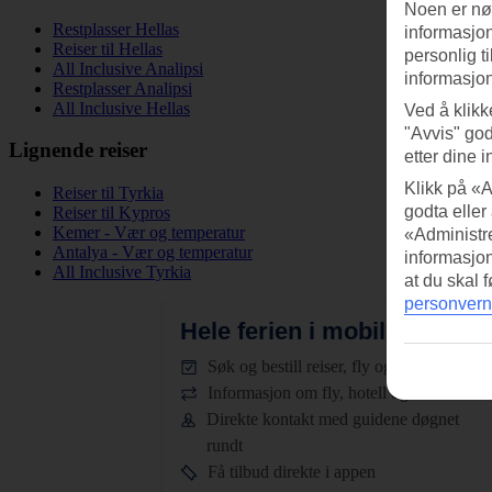
Noen er nød
Restplasser Hellas
informasjon
Reiser til Hellas
personlig t
All Inclusive Analipsi
informasjon
Restplasser Analipsi
All Inclusive Hellas
Ved å klikk
"Avvis" god
Lignende reiser
etter dine i
Klikk på «A
Reiser til Tyrkia
godta eller
Reiser til Kypros
Kemer - Vær og temperatur
«Administre
Antalya - Vær og temperatur
informasjo
All Inclusive Tyrkia
at du skal 
personvern
Hele ferien i mobilen.
Last n
Søk og bestill reiser, fly og hotell
Informasjon om fly, hotell og transfer
Direkte kontakt med guidene døgnet
rundt
Få tilbud direkte i appen