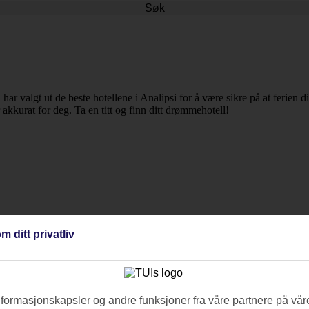
Søk
i har valgt ut de beste hotellene i Analipsi for å være sikre på at ferien
r akkurat for deg. Ta en titt og finn ditt drømmehotell!
m ditt privatliv
nformasjonskapsler og andre funksjoner fra våre partnere på våre