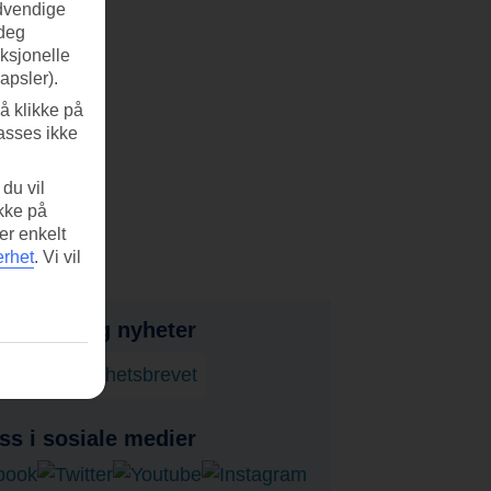
ødvendige
 deg
nksjonelle
apsler).
å klikke på
asses ikke
du vil
ikke på
er enkelt
erhet
.
Vi vil
bud, tips og nyheter
onner på nyhetsbrevet
ss i sosiale medier