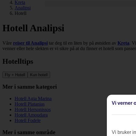
Kreta
Analipsi
Hotell
Hotell Analipsi
Våre
reiser til Analipsi
tar deg til en liten by på østsiden av
Kreta
. V
venner eller hele slekten er vi sikre på at du finner et hotell som passe
Hotelltips
Fly + Hotell
Kun hotell
Mer i samme kategori
Hotell Agia Marina
Vi verner o
Hotell Platanias
Hotell Hersonissos
Hotell Amoudara
Hotell Fodele
Mer i samme område
Vi bruker i