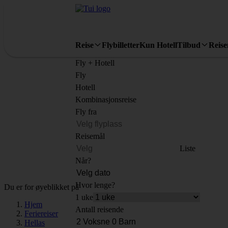
Reise
Flybilletter
Kun Hotell
Tilbud
Reis
Fly + Hotell
Fly
Hotell
Kombinasjonsreise
Fly fra
Reisemål
Liste
Når?
Hvor lenge?
Du er for øyeblikket på
1 uke
Hjem
Antall reisende
Feriereiser
Hellas