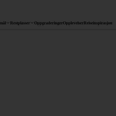
emål
Restplasser
Oppgraderinger
Opplevelser
Reiseinspirasjon