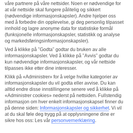
våre partnere på våre nettsider. Noen er nødvendige for
at vår nettside skal fungere pålitelig og sikkert
Søk
(nødvendige informasjonskapsler). Andre hjelper oss
med å forbedre din opplevelse, gi deg personlig tilpasset
innhold og lagre anonyme data for statistiske formål
(funksjonelle informasjonskapsler, statistikk og analyse
Du er for øyeblikket på
og markedsføringsinformasjonskapsler).
Hjem
Ved å klikke på "Godta" godtar du bruken av alle
Feriereiser
informasjonskapsler. Ved å klikke på "Avvis" godtar du
Hellas
Korfu
kun nødvendige informasjonskapsler, og vår nettside
Mykonos
tilpasses ikke etter dine interesser.
Agios Ioannis
Klikk på «Administrer» for å velge hvilke kategorier av
Restplasser
informasjonskapsler du vil godta eller avvise. Du kan
alltid endre disse innstillingene senere ved å klikke på
Restplasser Agios Ioannis
«Administrer cookies» nederst på nettsiden. Fullstendig
informasjon om hver enkelt informasjonskapsel finner du
Her finner du våre
restplasser
til
Agios Ioannis
. Praktiske og
på denne siden:
Informasjonskapsler og sikkerhet
.
Vi vil
rimelige pakkereiser som tar deg til varmen. På noen av våre
at du skal føle deg trygg på at opplysningene dine er
restplass-reiser er All Inclusive inkludert, mens andre tilbud er
sikre hos oss: Les vår
personvernerklæring
.
enklere - her er det noe for enhver smak og lommebok.