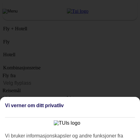
Fly + Hotell
Fly
Hotell
Kombinasjonsreise
Fly fra
Reisemål
Liste
Når?
Vi verner om ditt privatliv
Hvor lenge?
1 uke
Antall reisende
Vi bruker informasjonskapsler og andre funksjoner fra