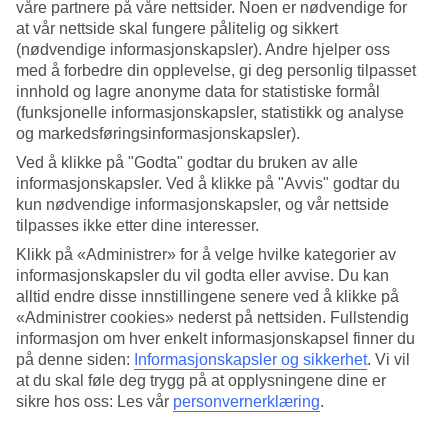
våre partnere på våre nettsider. Noen er nødvendige for
at vår nettside skal fungere pålitelig og sikkert
Søk
(nødvendige informasjonskapsler). Andre hjelper oss
med å forbedre din opplevelse, gi deg personlig tilpasset
innhold og lagre anonyme data for statistiske formål
(funksjonelle informasjonskapsler, statistikk og analyse
Du er for øyeblikket på
og markedsføringsinformasjonskapsler).
Hjem
Ved å klikke på "Godta" godtar du bruken av alle
Feriereiser
informasjonskapsler. Ved å klikke på "Avvis" godtar du
Hellas
kun nødvendige informasjonskapsler, og vår nettside
Halkidiki
tilpasses ikke etter dine interesser.
Restplasser
Klikk på «Administrer» for å velge hvilke kategorier av
Restplasser Halkidiki
informasjonskapsler du vil godta eller avvise. Du kan
alltid endre disse innstillingene senere ved å klikke på
«Administrer cookies» nederst på nettsiden. Fullstendig
Her finner du våre restplasser til Halkidiki. Praktiske og rimelige
informasjon om hver enkelt informasjonskapsel finner du
pakkereiser som tar deg til varmen. På noen av våre restplass-reiser
på denne siden:
Informasjonskapsler og sikkerhet
.
Vi vil
er også
All Inclusive
inkludert, eller det kan bestilles som tilvalg.
Uansett hva du leter etter, her er det mye å velge blant og i ulike
at du skal føle deg trygg på at opplysningene dine er
prisklasser.
sikre hos oss: Les vår
personvernerklæring
.
Hotelltips