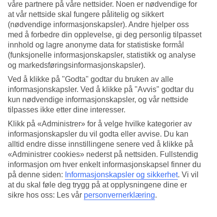
våre partnere på våre nettsider. Noen er nødvendige for
at vår nettside skal fungere pålitelig og sikkert
Søk
(nødvendige informasjonskapsler). Andre hjelper oss
med å forbedre din opplevelse, gi deg personlig tilpasset
innhold og lagre anonyme data for statistiske formål
(funksjonelle informasjonskapsler, statistikk og analyse
Du er for øyeblikket på
og markedsføringsinformasjonskapsler).
Hjem
Ved å klikke på "Godta" godtar du bruken av alle
Feriereiser
informasjonskapsler. Ved å klikke på "Avvis" godtar du
Frankrike
kun nødvendige informasjonskapsler, og vår nettside
De franske Alpene
tilpasses ikke etter dine interesser.
Restplasser
Klikk på «Administrer» for å velge hvilke kategorier av
Restplasser De franske Alpene
informasjonskapsler du vil godta eller avvise. Du kan
alltid endre disse innstillingene senere ved å klikke på
«Administrer cookies» nederst på nettsiden. Fullstendig
Her finner du våre restplasser til De franske Alpene. På noen av våre
informasjon om hver enkelt informasjonskapsel finner du
restplassreiser er også all inclusive inkludert, eller det kan bestilles
som tilvalg. Uansett hva du leter etter, finnes det noe for enhver
på denne siden:
Informasjonskapsler og sikkerhet
.
Vi vil
smak og prisklasse. På vår hovedside for
restplasser
kan du se
at du skal føle deg trygg på at opplysningene dine er
aktuelle restplasser til alle reisemål. Se vårt utvalg av fleksible og
sikre hos oss: Les vår
personvernerklæring
.
billige restplasser som tar deg til varmen.