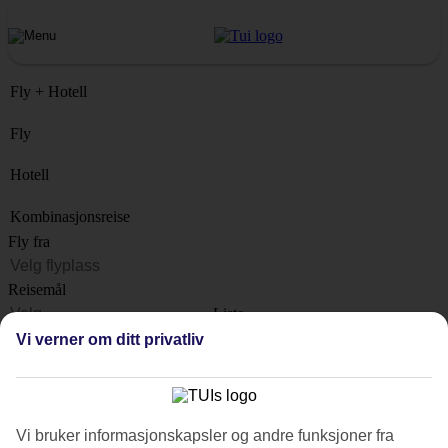
Fly + Hotell
Fly
Hotell
Kombinasjonsreise
Fly fra
Reisemål
Liste
Når?
Vi verner om ditt privatliv
Hvor lenge?
1 uke
Antall reisende
Vi bruker informasjonskapsler og andre funksjoner fra