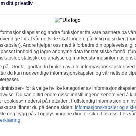
m ditt privatliv
fra laveste til høyeste pris på datoene du er interessert i.
n også se våre
restplasser til Aruba
. Lurer du på hvordan været blir i fe
nformasjonskapsler og andre funksjoner fra våre partnere på våre
vendige for at vår nettside skal fungere pålitelig og sikkert (n
skapsler). Andre hjelper oss med å forbedre din opplevelse, gi
ilpasset innhold og lagre anonyme data for statistiske formål (fu
skapsler, statistikk og analyse og markedsføringsinformasjonsk
e på "Godta" godtar du bruken av alle informasjonskapsler. Ved 
tar du kun nødvendige informasjonskapsler, og vår nettside tilp
nteresser.
dministrer» for å velge hvilke kategorier av informasjonskapsler 
 avvise. Du kan alltid endre disse innstillingene senere ved å kl
r cookies» nederst på nettsiden. Fullstendig informasjon om hv
nskapsel finner du på denne siden:
Informasjonskapsler og sikk
føle deg trygg på at opplysningene dine er sikre hos oss: Les vår
erklæring
.