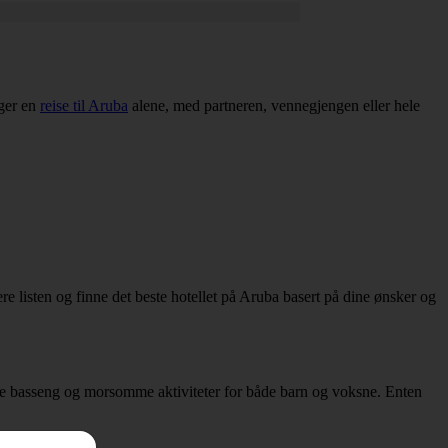
gger en
reise til Aruba
alene, med partneren, vennegjengen eller hele
re listen og finne det beste hotellet på Aruba basert på dine ønsker og
lige basseng og morsomme aktiviteter for både barn og voksne. Enten