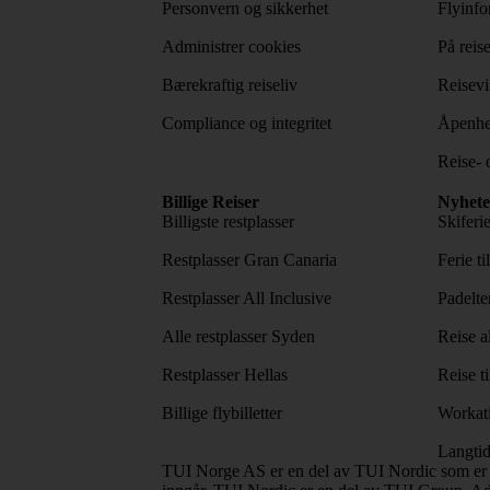
Personvern og sikkerhet
Flyinfo
Administrer cookies
På reis
Bærekraftig reiseliv
Reisevi
Compliance og integritet
Åpenhe
Reise- 
Billige Reiser
Nyhete
Billigste restplasser
Skiferi
Restplasser Gran Canaria
Ferie ti
Restplasser All Inclusive
Padelte
Alle restplasser Syden
Reise a
Restplasser Hellas
Reise ti
Billige flybilletter
Workat
Langtid
TUI Norge AS er en del av TUI Nordic som er 