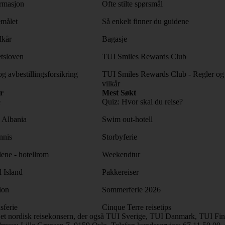
rmasjon
Ofte stilte spørsmål
emålet
Så enkelt finner du guidene
lkår
Bagasje
tsloven
TUI Smiles Rewards Club
og avbestillingsforsikring
TUI Smiles Rewards Club - Regler og
vilkår
r
Mest Søkt
e
Quiz: Hvor skal du reise?
l Albania
Swim out-hotell
nnis
Storbyferie
lene - hotellrom
Weekendtur
l Island
Pakkereiser
ion
Sommerferie 2026
sferie
Cinque Terre reisetips
et nordisk reisekonsern, der også TUI Sverige, TUI Danmark, TUI Finl