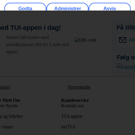
Godta
Administrer
Avvis
ed TUI-appen i dag!
Få til
Skann QR-koden med
Ab
mobilkameraet ditt for å laste ned
appen.
Følg o
lasser
Varmeguide
e Med Oss
Kundeservice
re flysete
Kontakt oss
 og billetter
TUI-appen
 visum
myTUI