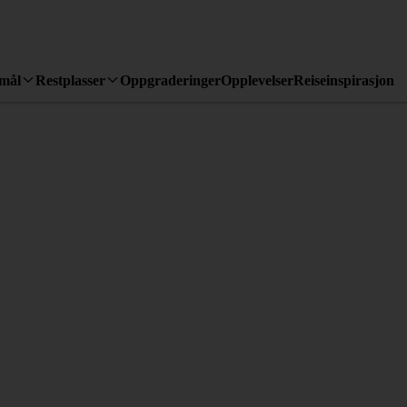
emål
Restplasser
Oppgraderinger
Opplevelser
Reiseinspirasjon