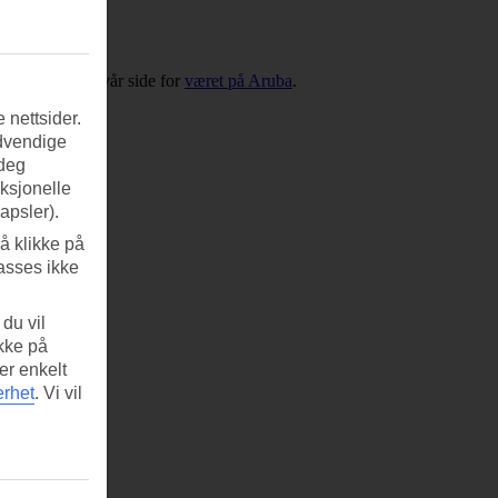
rien, kan du se vår side for
været på Aruba
.
 nettsider.
ødvendige
 deg
nksjonelle
apsler).
å klikke på
asses ikke
du vil
ikke på
er enkelt
erhet
.
Vi vil