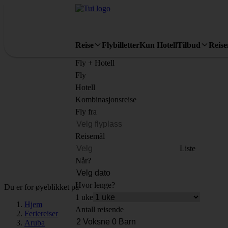
Reise
Flybilletter
Kun Hotell
Tilbud
Reis
Fly + Hotell
Fly
Hotell
Kombinasjonsreise
Fly fra
Reisemål
Liste
Når?
Hvor lenge?
Du er for øyeblikket på
1 uke
Hjem
Antall reisende
Feriereiser
Aruba