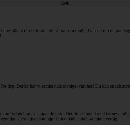
Søk
ellene, slik at din ferie skal bli så bra som mulig. Uansett om du planle
!
for deg. Derfor har vi samlet hele utvalget vårt her! Du kan enkelt sorte
r en komfortabel og avslappende ferie. Det finnes hotell med barnevenn
ievennlige alternativer som gjør ferien både enkel og minneverdig.