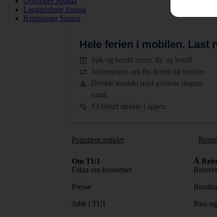
Golfreiser Spania
Langtidsferie Spania
Restplasser Spania
Hele ferien i mobilen.
Last n
Søk og bestill reiser, fly og hotell
Informasjon om fly, hotell og transfer
Direkte kontakt med guidene døgnet
rundt
Få tilbud direkte i appen
Populære artikler
Restp
Om TUI
Å Reis
Fakta om konsernet
Reserve
Presse
Betaling
Jobb i TUI
Pass og