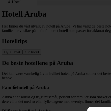
Hotell
Hotell Aruba
Her finner du vårt utvalg av hotell på Aruba. Vi har valgt de beste hot
familien er vi sikre på at du finner et hotell som passer for akkurat deg
Hotelltips
Fly + Hotell
Kun hotell
De beste hotellene på Aruba
Det kan være vanskelig å vite hvilket hotell på Aruba som er det beste 
behov.
Familiehotell på Aruba
Aruba er et solrikt og trygt reisemål, perfekt for familier som ønske
dere vil ta det med ro eller fylle dagene med eventyr, finnes det famil