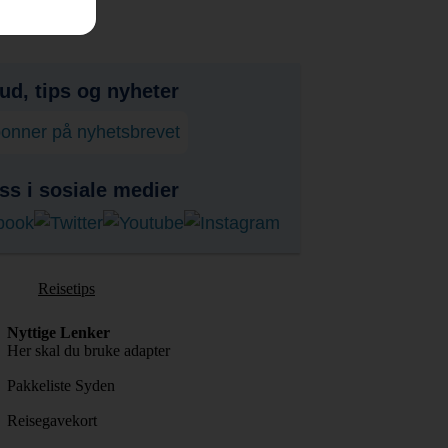
bud, tips og nyheter
onner på nyhetsbrevet
ss i sosiale medier
Reisetips
Nyttige Lenker
Her skal du bruke adapter
Pakkeliste Syden
Reisegavekort