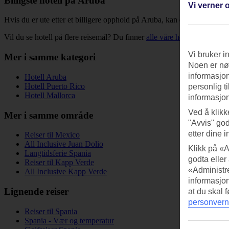
Billigste hotell på Aruba
Vi verner o
Hvis du er ute etter et billigere opphold på Aruba, kan du sortere listen 
Vil du se hotell på flere reisemål? Du finner
alle våre hotell
her. Du ka
Vi bruker i
Mer i samme kategori
Noen er nød
informasjon
Hotell Aruba
Hotell Puerto Rico
personlig t
Hotell Mallorca
informasjon
Ved å klikk
Mer i samme område
"Avvis" god
etter dine i
Reiser til Mexico
All Inclusive Juan Dolio
Klikk på «A
Langtidsferie Spania
godta eller
Reiser til Kapp Verde
«Administre
All Inclusive Kapp Verde
informasjo
Lignende reiser
at du skal 
personvern
Reiser til Spania
Spania - Vær og temperatur