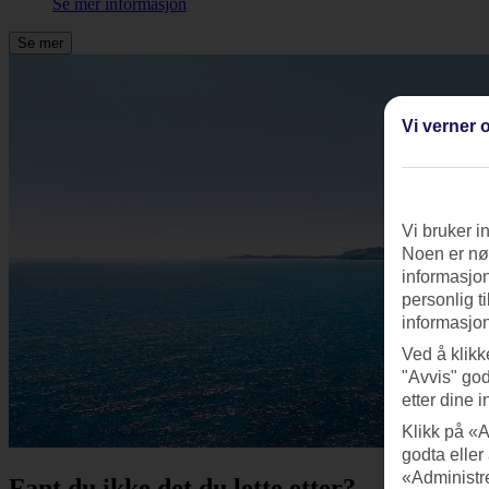
Se mer informasjon
Se mer
Vi verner o
Vi bruker i
Noen er nød
informasjon
personlig t
informasjon
Ved å klikk
"Avvis" god
etter dine i
Klikk på «A
godta eller
«Administre
Fant du ikke det du lette etter?