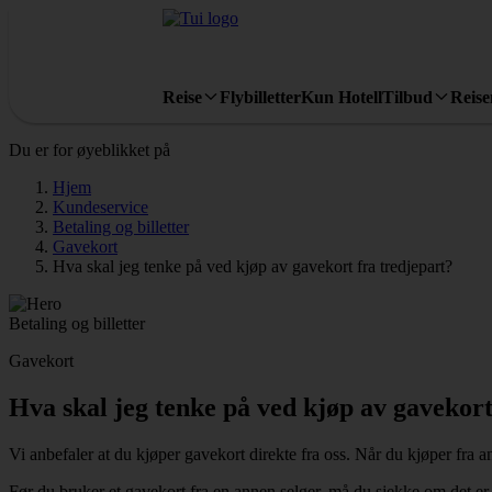
Reise
Flybilletter
Kun Hotell
Tilbud
Reis
Du er for øyeblikket på
Hjem
Kundeservice
Betaling og billetter
Gavekort
Hva skal jeg tenke på ved kjøp av gavekort fra tredjepart?
Betaling og billetter
Gavekort
Hva skal jeg tenke på ved kjøp av gavekort
Vi anbefaler at du kjøper gavekort direkte fra oss. Når du kjøper fra a
Før du bruker et gavekort fra en annen selger, må du sjekke om det er