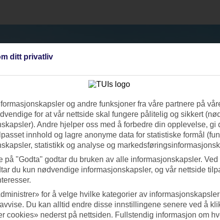
m ditt privatliv
nformasjonskapsler og andre funksjoner fra våre partnere på våre
vendige for at vår nettside skal fungere pålitelig og sikkert (n
skapsler). Andre hjelper oss med å forbedre din opplevelse, gi
ilpasset innhold og lagre anonyme data for statistiske formål (fu
skapsler, statistikk og analyse og markedsføringsinformasjonsk
e på "Godta" godtar du bruken av alle informasjonskapsler. Ved 
tar du kun nødvendige informasjonskapsler, og vår nettside tilp
nteresser.
dministrer» for å velge hvilke kategorier av informasjonskapsler 
 avvise. Du kan alltid endre disse innstillingene senere ved å kl
r cookies» nederst på nettsiden. Fullstendig informasjon om hv