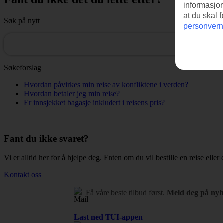
informasjo
at du skal 
Søk på nytt
personvern
Søkeforslag
Hvordan påvirkes min reise av konfliktene i verden?
Hvordan betaler jeg min reise?
Er innsjekket bagasje inkludert i reisens pris?
Fant du ikke svaret?
Vi er alltid her for å hjelpe deg. Enten om du vil bestille en reise eller 
Kontakt oss
Få våre beste tilbud først.
Meld deg på nyh
Last ned TUI-appen