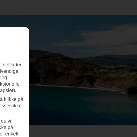
 nettsider.
ødvendige
 deg
nksjonelle
apsler).
å klikke på
asses ikke
du vil
ikke på
er enkelt