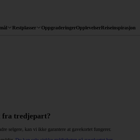
emål
Restplasser
Oppgraderinger
Opplevelser
Reiseinspirasjon
 fra tredjepart?
ndre selgere, kan vi ikke garantere at gavekortet fungerer.
 gyldig.
Du kan selv sjekke gyldigheten på gavekortet her.