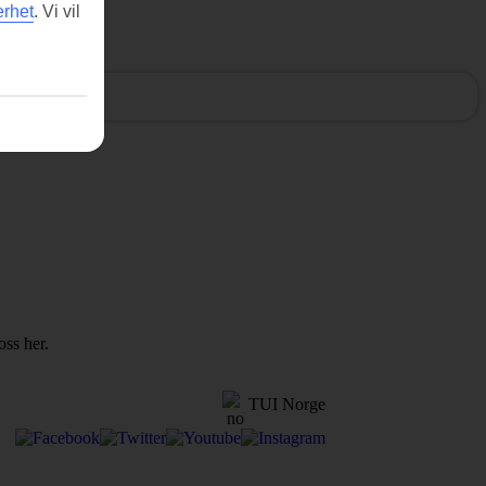
erhet
.
Vi vil
oss her.
TUI Norge