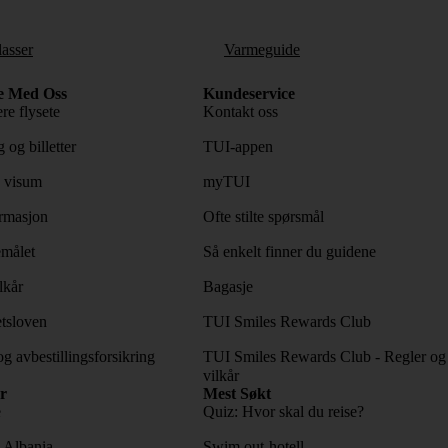
lasser
Varmeguide
e Med Oss
Kundeservice
re flysete
Kontakt oss
 og billetter
TUI-appen
 visum
myTUI
rmasjon
Ofte stilte spørsmål
emålet
Så enkelt finner du guidene
lkår
Bagasje
tsloven
TUI Smiles Rewards Club
og avbestillingsforsikring
TUI Smiles Rewards Club - Regler og
vilkår
r
Mest Søkt
e
Quiz: Hvor skal du reise?
l Albania
Swim out-hotell