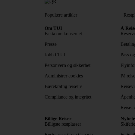
Populære artikler
Restp
Om TUI
Å Reis
Fakta om konsernet
Reserve
Presse
Betaling
Jobb i TUI
Pass og
Personvern og sikkerhet
Flyinfo
Administrer cookies
På reis
Bærekraftig reiseliv
Reisevi
Compliance og integritet
Åpenhe
Reise- 
Billige Reiser
Nyhete
Billigste restplasser
Skiferi
Restplasser Gran Canaria
Ferie ti