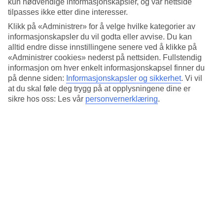
kun nødvendige informasjonskapsler, og vår nettside
levende musikk og en fornøyelsespark for barn.
tilpasses ikke etter dine interesser.
Klikk på «Administrer» for å velge hvilke kategorier av
Leipzigs julemarked gir hele familien muligheten til å oppleve julens
magi i en unik, historisk setting.
informasjonskapsler du vil godta eller avvise. Du kan
alltid endre disse innstillingene senere ved å klikke på
«Administrer cookies» nederst på nettsiden. Fullstendig
Sted:
informasjon om hver enkelt informasjonskapsel finner du
på denne siden:
Informasjonskapsler og sikkerhet
.
Vi vil
Markt 11-12, 04109 Leipzig, Germany
at du skal føle deg trygg på at opplysningene dine er
Få veibeskrivelse
sikre hos oss: Les vår
personvernerklæring
.
Anbefalte hotell for juleferien
din til Tyskland