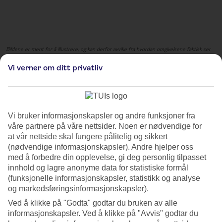
Bildene er ment for å illustrere, og kan derfor avvike fra hvordan omgivelsene faktisk ser
ut.
Vi verner om ditt privatliv
Leipziger Weihnachtsmarkt
Leipziger Weihnachtsmarkt er et av Tysklands eldste og mest
tradisjonelle julemarkeder, kjent for sin fantastiske beliggenhet og
Vi bruker informasjonskapsler og andre funksjoner fra
festlige atmosfære. Historien til julemarkedene i Leipzig går helt
våre partnere på våre nettsider. Noen er nødvendige for
tilbake til 1458, og dette gjør dem til noen av de eldste
at vår nettside skal fungere pålitelig og sikkert
julemarkedene i hele Europa. Markedet strekker seg over flere ulike
(nødvendige informasjonskapsler). Andre hjelper oss
bydeler, hver med sin egen unike sjarm og utvalg.
med å forbedre din opplevelse, gi deg personlig tilpasset
innhold og lagre anonyme data for statistiske formål
Besøkende kan utforske et bredt utvalg av håndlagde gaver og vakker
(funksjonelle informasjonskapsler, statistikk og analyse
julepynt som gjenspeiler håndverkstradisjonene og kulturen i
og markedsføringsinformasjonskapsler).
området. Matelskere kan nyte markedets rike utvalg av ulike
juledelikatesser, inkludert tradisjonelle saksiske juleretter, søtsaker og
Ved å klikke på "Godta" godtar du bruken av alle
varme drikker som gløgg. Den livlige og glade atmosfæren på
informasjonskapsler. Ved å klikke på "Avvis" godtar du
markedet er også beriket av ulike arrangementer, forestillinger,