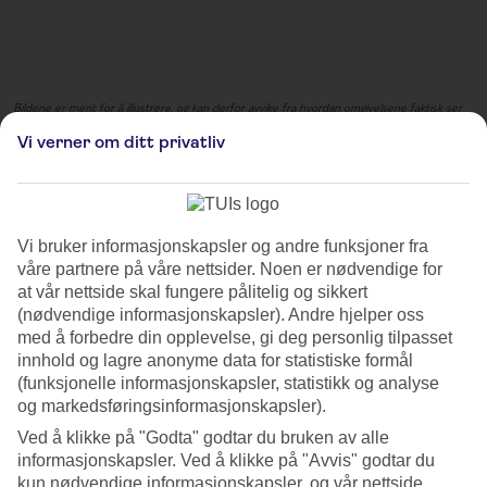
Bildene er ment for å illustrere, og kan derfor avvike fra hvordan omgivelsene faktisk ser
ut.
Vi verner om ditt privatliv
Der zauberhafte gräfliche
Christkindlmarkt
Vi bruker informasjonskapsler og andre funksjoner fra
Der zauberhafte gräfliche Christkindlmarkt byr på en magisk
våre partnere på våre nettsider. Noen er nødvendige for
juleopplevelse ved et historisk bayersk slott. Dette julemarkedet er
at vår nettside skal fungere pålitelig og sikkert
kjent for sin unike atmosfære og storslåtte beliggenhet, julelys,
(nødvendige informasjonskapsler). Andre hjelper oss
dekorasjoner og tradisjonelle treboder. Her kan du finne et bredt
med å forbedre din opplevelse, gi deg personlig tilpasset
utvalg av håndlagde varer som smykker, tekstiler og julepynt, og
innhold og lagre anonyme data for statistiske formål
lokale juledelikatesser som honningkaker. Besøkende kan også nyte
(funksjonelle informasjonskapsler, statistikk og analyse
klassisk musikk og tradisjonelle julesanger mens de utforsker
og markedsføringsinformasjonskapsler).
markedsbodene.
Ved å klikke på "Godta" godtar du bruken av alle
informasjonskapsler. Ved å klikke på "Avvis" godtar du
Mer informasjon
kun nødvendige informasjonskapsler, og vår nettside