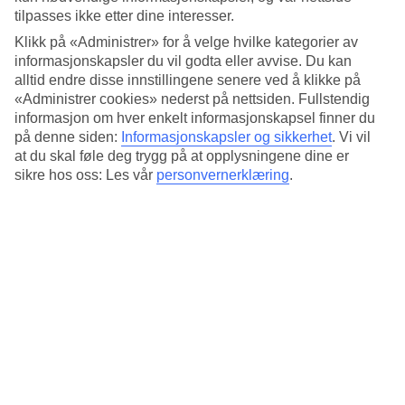
tilpasses ikke etter dine interesser.
Klikk på «Administrer» for å velge hvilke kategorier av
Sted:
informasjonskapsler du vil godta eller avvise. Du kan
Hoppestraße 3A, 93049 Regensburg, Germany
alltid endre disse innstillingene senere ved å klikke på
«Administrer cookies» nederst på nettsiden. Fullstendig
Få veibeskrivelse
informasjon om hver enkelt informasjonskapsel finner du
på denne siden:
Informasjonskapsler og sikkerhet
.
Vi vil
at du skal føle deg trygg på at opplysningene dine er
sikre hos oss: Les vår
personvernerklæring
.
Anbefalte hotell for juleferien
din til Tyskland