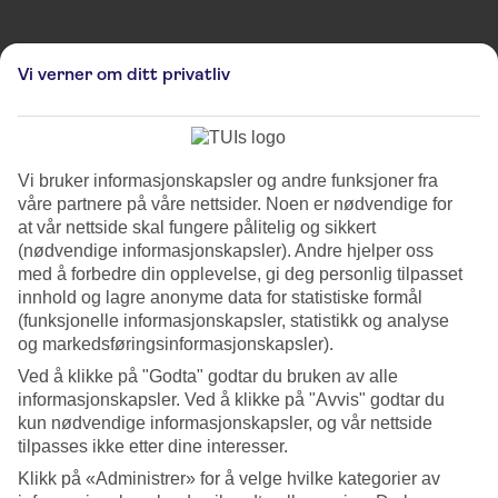
Vi verner om ditt privatliv
Bildene er ment for å illustrere, og kan derfor avvike fra hvordan omgivelsene faktisk ser
ut.
Christmas Avenue
Vi bruker informasjonskapsler og andre funksjoner fra
våre partnere på våre nettsider. Noen er nødvendige for
Velkommen til Berlins mest fargerike julemarked på Nollendorfplatz!
at vår nettside skal fungere pålitelig og sikkert
Her venter en festlig atmosfære, og du kan nyte alt fra
(nødvendige informasjonskapsler). Andre hjelper oss
underholdende show på scenen til koselige julepyntede boder som
med å forbedre din opplevelse, gi deg personlig tilpasset
selger håndlagde produkter, delikatesser og tradisjonelle
innhold og lagre anonyme data for statistiske formål
julespesialiteter.
(funksjonelle informasjonskapsler, statistikk og analyse
og markedsføringsinformasjonskapsler).
OBS: Markedet er rettet mot besøkende over 16 år.
Ved å klikke på "Godta" godtar du bruken av alle
informasjonskapsler. Ved å klikke på "Avvis" godtar du
Mer informasjon
kun nødvendige informasjonskapsler, og vår nettside
tilpasses ikke etter dine interesser.
Klikk på «Administrer» for å velge hvilke kategorier av
Sted: