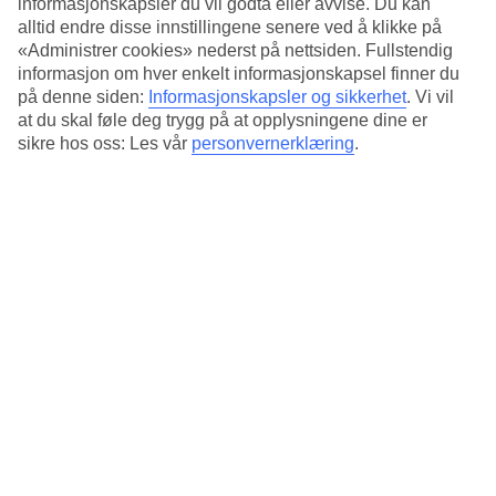
informasjonskapsler du vil godta eller avvise. Du kan
Nollendorfpl., 10777 Berlin, Germany
alltid endre disse innstillingene senere ved å klikke på
«Administrer cookies» nederst på nettsiden. Fullstendig
Få veibeskrivelse
informasjon om hver enkelt informasjonskapsel finner du
på denne siden:
Informasjonskapsler og sikkerhet
.
Vi vil
at du skal føle deg trygg på at opplysningene dine er
sikre hos oss: Les vår
personvernerklæring
.
Se andre julemarkeder i Europa
Østerrike
Danmark