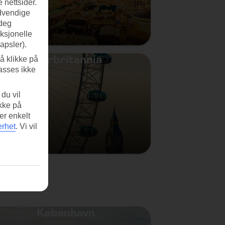
 nettsider.
ødvendige
 deg
nksjonelle
apsler).
Storbritannia
å klikke på
asses ikke
du vil
ikke på
er enkelt
erhet
.
Vi vil
København