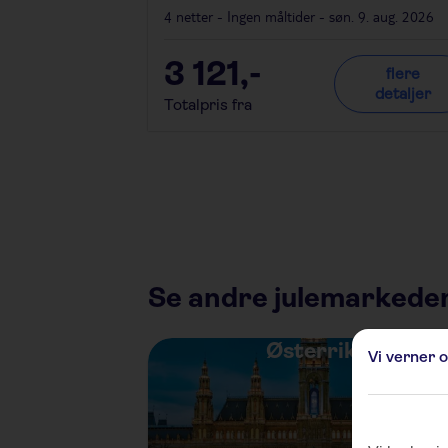
4 netter - Ingen måltider - søn. 9. aug. 2026
3 121
,-
flere
detaljer
Totalpris fra
Se andre julemarkeder
Østerrike
Vi verner o