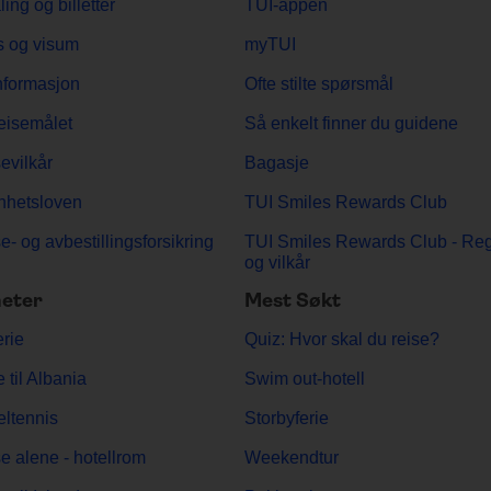
ling og billetter
TUI-appen
 og visum
myTUI
nformasjon
Ofte stilte spørsmål
eisemålet
Så enkelt finner du guidene
evilkår
Bagasje
nhetsloven
TUI Smiles Rewards Club
e- og avbestillingsforsikring
TUI Smiles Rewards Club - Reg
og vilkår
eter
Mest Søkt
erie
Quiz: Hvor skal du reise?
e til Albania
Swim out-hotell
ltennis
Storbyferie
e alene - hotellrom
Weekendtur