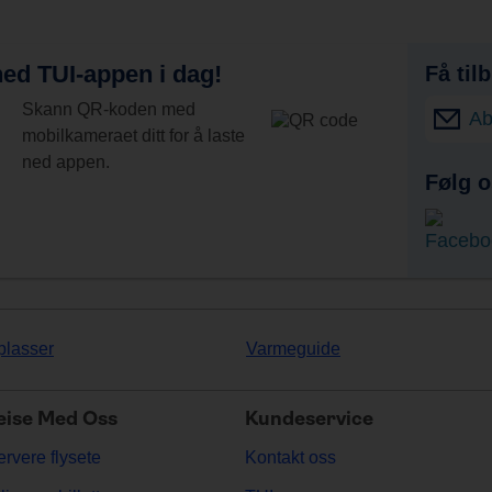
ed TUI-appen i dag!
Få til
Skann QR-koden med
Ab
mobilkameraet ditt for å laste
ned appen.
Følg o
plasser
Varmeguide
eise Med Oss
Kundeservice
rvere flysete
Kontakt oss