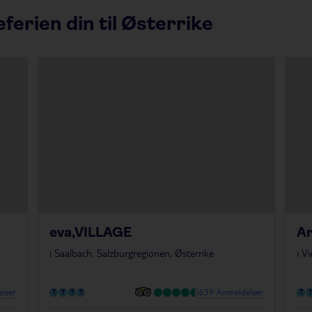
eferien din til Østerrike
eva,VILLAGE
Ar
i
Saalbach, Salzburgregionen, Østerrike
i
Vi
lser
639 Anmeldelser