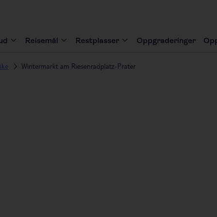
bud
Reisemål
Restplasser
Oppgraderinger
Opp
ike
Wintermarkt am Riesenradplatz-Prater