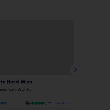
te Hotel Wien
ibis Innsbru
enna, Wien, Østerrike
i
Innsbruck, Tyrol, 
294 Anmeldelser