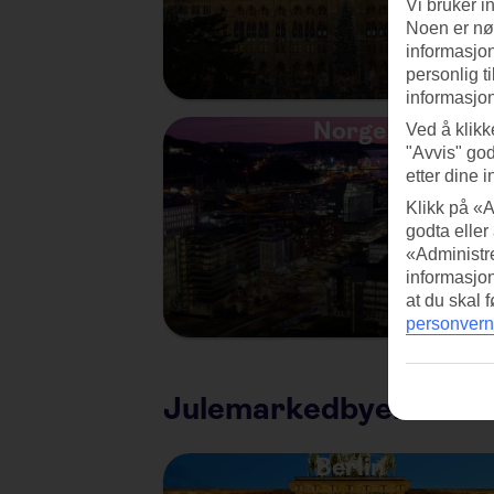
Vi bruker i
Noen er nød
informasjon
personlig t
informasjon
Norge
Ved å klikk
"Avvis" god
etter dine i
Klikk på «A
godta eller
«Administre
informasjo
at du skal 
personvern
Julemarkedbyer
Berlin