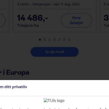
4 netter - Halvpensjon - søn. 9. aug. 2026
4 n
14 486
,-
3
flere
detaljer
Totalpris fra
Tot
Se alle hotell
 i Europa
Danmark
m ditt privatliv