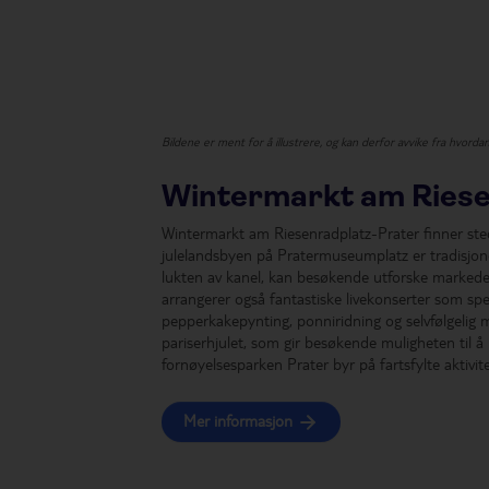
Bildene er ment for å illustrere, og kan derfor avvike fra hvorda
Wintermarkt am Riese
Wintermarkt am Riesenradplatz-Prater finner sted 
julelandsbyen på Pratermuseumplatz er tradisjon
lukten av kanel, kan besøkende utforske markedet
arrangerer også fantastiske livekonserter som spe
pepperkakepynting, ponniridning og selvfølgelig
pariserhjulet, som gir besøkende muligheten til å 
fornøyelsesparken Prater byr på fartsfylte aktivite
Mer informasjon