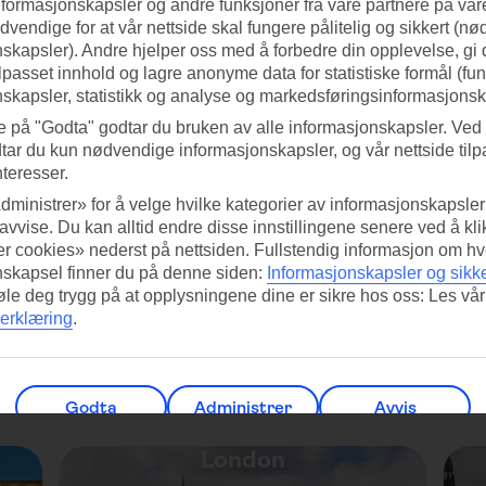
nformasjonskapsler og andre funksjoner fra våre partnere på våre
vendige for at vår nettside skal fungere pålitelig og sikkert (n
skapsler). Andre hjelper oss med å forbedre din opplevelse, gi
ilpasset innhold og lagre anonyme data for statistiske formål (fu
skapsler, statistikk og analyse og markedsføringsinformasjonsk
Polen
e på "Godta" godtar du bruken av alle informasjonskapsler. Ved 
tar du kun nødvendige informasjonskapsler, og vår nettside tilp
nteresser.
dministrer» for å velge hvilke kategorier av informasjonskapsler 
 avvise. Du kan alltid endre disse innstillingene senere ved å kl
r cookies» nederst på nettsiden. Fullstendig informasjon om hv
nskapsel finner du på denne siden:
Informasjonskapsler og sikk
føle deg trygg på at opplysningene dine er sikre hos oss: Les vår
erklæring
.
Godta
Administrer
Avvis
London