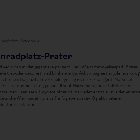
n omgivelsene faktisk ser ut.
nradplatz-Prater
ved siden av det gigantiske pariserhjulet i Wiens fornøyelsespark Prater. 
elle treboder dekorert med blinkende lys. Akkompagnert av julemusikk og
s brede utvalg av håndverk, julepynt og østerriksk julegodt. Markedet
nner fra popmusikk og gospel til soul. Barna har egne aktiviteter som
 møte med julenissen. Høydepunktet på markedet er naturligvis det enorm
beundre Wien badet i julelys fra fugleperspektiv. Og aktivitetene i
ter for hele familien.