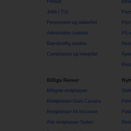
Presse
Beta
Jobb i TUI
Pass
Personvern og sikkerhet
Flyi
Administrer cookies
På r
Bærekraftig reiseliv
Reis
Compliance og integritet
Åpe
Reis
Billige Reiser
Nyh
Billigste restplasser
Skif
Restplasser Gran Canaria
Feri
Restplasser All Inclusive
Pade
Alle restplasser Syden
Reis