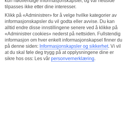
kun nødvendige informasjonskapsler, og vår nettside
tilpasses ikke etter dine interesser.
Mer informasjon
Klikk på «Administrer» for å velge hvilke kategorier av
informasjonskapsler du vil godta eller avvise. Du kan
alltid endre disse innstillingene senere ved å klikke på
Sted:
«Administrer cookies» nederst på nettsiden. Fullstendig
informasjon om hver enkelt informasjonskapsel finner du
Søvej 10, 4930 Maribo, Denmark
på denne siden:
Informasjonskapsler og sikkerhet
.
Vi vil
at du skal føle deg trygg på at opplysningene dine er
Få veibeskrivelse
sikre hos oss: Les vår
personvernerklæring
.
Anbefalte hotell for juleferien
din til Danmark