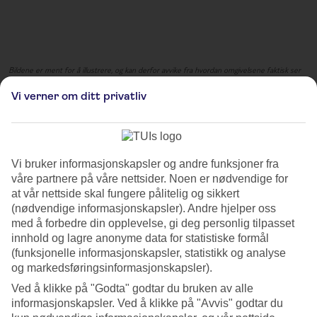
Bildene er ment for å illustrere, og kan derfor avvike fra hvordan omgivelsene faktisk ser
ut.
Vi verner om ditt privatliv
Engestofte Gods
Engestofte Gods er klar til å ønske deg velkommen til et av de mest
ettertraktede julearrangementene på Lolland og Falster. Med mange
Vi bruker informasjonskapsler og andre funksjoner fra
markedsboder og aktiviteter skapes det en helt spesiell atmosfære og
våre partnere på våre nettsider. Noen er nødvendige for
julestemning. Her kan du finne årets gaver blant et bredt utvalg av
at vår nettside skal fungere pålitelig og sikkert
håndverk, dekorasjoner, keramikk, smykker, blomster og nisser – alt
(nødvendige informasjonskapsler). Andre hjelper oss
du kan ønske deg til en festlig jul.
med å forbedre din opplevelse, gi deg personlig tilpasset
innhold og lagre anonyme data for statistiske formål
Markedet byr også på spennende innslag som nissens verksted og
(funksjonelle informasjonskapsler, statistikk og analyse
det stemningsfulle Lucia-toget som lyser opp vintermørket med lys
og markedsføringsinformasjonskapsler).
og sang. Det er også mange morsomme aktiviteter for barna. De kan
være kreative i «eventyrkafeen», hvor håndverk står på agendaen. Du
Ved å klikke på "Godta" godtar du bruken av alle
kan også besøke nissen i det gamle vanntårnet og ta en tur med
informasjonskapsler. Ved å klikke på "Avvis" godtar du
juletoget på gården.