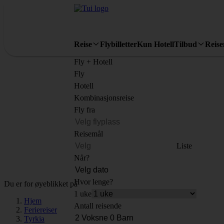
Reise
Flybilletter
Kun Hotell
Tilbud
Reis
Fly + Hotell
Fly
Hotell
Kombinasjonsreise
Fly fra
Reisemål
Liste
Når?
Hvor lenge?
Du er for øyeblikket på
1 uke
Hjem
Antall reisende
Feriereiser
Tyrkia