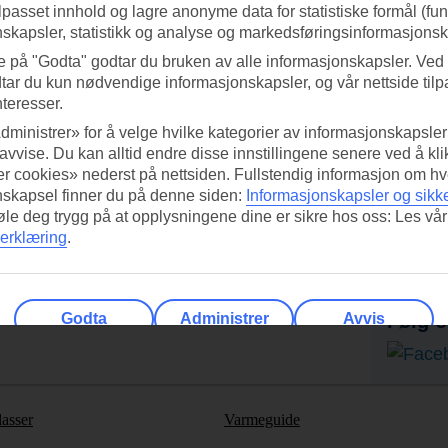
ilpasset innhold og lagre anonyme data for statistiske formål (fu
skapsler, statistikk og analyse og markedsføringsinformasjonsk
e på "Godta" godtar du bruken av alle informasjonskapsler. Ved 
tar du kun nødvendige informasjonskapsler, og vår nettside tilp
nteresser.
dministrer» for å velge hvilke kategorier av informasjonskapsler 
 avvise. Du kan alltid endre disse innstillingene senere ved å kl
r cookies» nederst på nettsiden. Fullstendig informasjon om hv
nskapsel finner du på denne siden:
Informasjonskapsler og sikk
føle deg trygg på at opplysningene dine er sikre hos oss: Les vår
ed TUI-appen i dag!
Få til
erklæring
.
Skann QR-koden med
Ab
mobilkameraet ditt for å laste ned
appen.
Godta
Administrer
Avvis
Følg o
lasser
Varmeguide