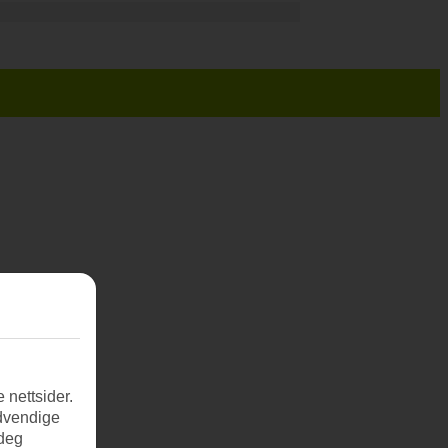
 nettsider.
ødvendige
 deg