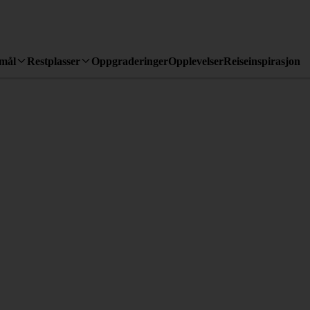
emål
Restplasser
Oppgraderinger
Opplevelser
Reiseinspirasjon