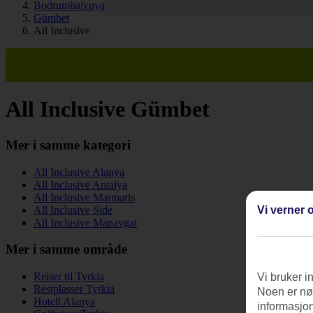
Bodrumhalvøya
Gümbet
All Inclusive
All Inclusive Gümbet
Mer i samme kategori
All Inclusive Alanya
All Inclusive Antalya
All Inclusive Marmaris
Vi verner o
All Inclusive Side
All Inclusive Manavgat
Mer i samme område
Reiser til Tyrkia
Vi bruker i
Restplasser Tyrkia
Noen er nød
Hotell Alanya
informasjon