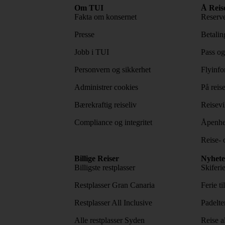
Om TUI
Å Reis
Fakta om konsernet
Reserve
Presse
Betaling
Jobb i TUI
Pass og
Personvern og sikkerhet
Flyinfo
Administrer cookies
På reis
Bærekraftig reiseliv
Reisevi
Compliance og integritet
Åpenhe
Reise- 
Billige Reiser
Nyhete
Billigste restplasser
Skiferi
Restplasser Gran Canaria
Ferie ti
Restplasser All Inclusive
Padelte
Alle restplasser Syden
Reise a