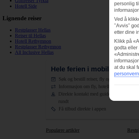
Golfreiser Tyrkia
personlig t
Hotell Side
informasjon
Lignende reiser
Ved å klikk
"Avvis" god
Restplasser Hellas
etter dine i
Reiser til Hellas
Klikk på «A
Hotell Rethymnon
Restplasser Rethymnon
godta eller
All Inclusive Hellas
«Administre
informasjo
at du skal 
Hele ferien i mobilen.
Last n
personvern
Søk og bestill reiser, fly og hotell
Informasjon om fly, hotell og transfer
Direkte kontakt med guidene døgnet
rundt
Få tilbud direkte i appen
Populære artikler
Restp