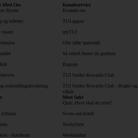
e Med Oss
Kundeservice
re flysete
Kontakt oss
 og billetter
TUI-appen
 visum
myTUI
rmasjon
Ofte stilte spørsmål
emålet
Så enkelt finner du guidene
lkår
Bagasje
tsloven
TUI Smiles Rewards Club
og avbestillingsforsikring
TUI Smiles Rewards Club - Regler og
vilkår
r
Mest Søkt
e
Quiz: Hvor skal du reise?
l Albania
Swim out-hotell
nnis
Storbyferie
lene - hotellrom
Weekendtur