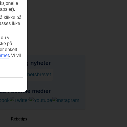
nksjonelle
apsler).
å klikke på
asses ikke
du vil
ikke på
er enkelt
erhet
.
Vi vil
bud, tips og nyheter
onner på nyhetsbrevet
ss i sosiale medier
Reisetips