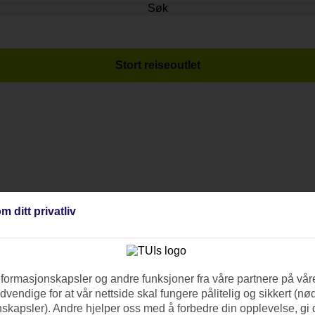
Søk
Stort reiseoutlet
m ditt privatliv
nformasjonskapsler og andre funksjoner fra våre partnere på våre
vendige for at vår nettside skal fungere pålitelig og sikkert (n
skapsler). Andre hjelper oss med å forbedre din opplevelse, gi