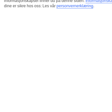
informasjonskapsel finner du på denne siden:
Informasjonska
dine er sikre hos oss: Les vår
personvernerklæring
.
4/5