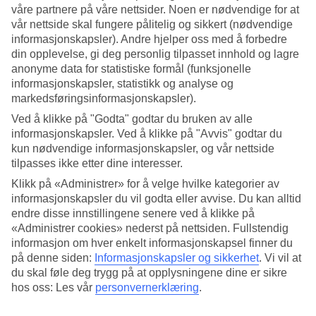
våre partnere på våre nettsider. Noen er nødvendige for at
Søk
vår nettside skal fungere pålitelig og sikkert (nødvendige
informasjonskapsler). Andre hjelper oss med å forbedre
din opplevelse, gi deg personlig tilpasset innhold og lagre
anonyme data for statistiske formål (funksjonelle
informasjonskapsler, statistikk og analyse og
Du er for øyeblikket på
markedsføringsinformasjonskapsler).
Hjem
Ved å klikke på "Godta" godtar du bruken av alle
Feriereiser
informasjonskapsler. Ved å klikke på "Avvis" godtar du
Tyrkia
Bodrumhalvøya
kun nødvendige informasjonskapsler, og vår nettside
Bitez
tilpasses ikke etter dine interesser.
Hotell
Klikk på «Administrer» for å velge hvilke kategorier av
informasjonskapsler du vil godta eller avvise. Du kan alltid
Stort reiseoutlet
endre disse innstillingene senere ved å klikke på
Gjør et kupp »
«Administrer cookies» nederst på nettsiden. Fullstendig
informasjon om hver enkelt informasjonskapsel finner du
Hotell Bitez
på denne siden:
Informasjonskapsler og sikkerhet
.
Vi vil at
du skal føle deg trygg på at opplysningene dine er sikre
hos oss: Les vår
personvernerklæring
.
Her finner du alle våre hotell på
reisemålet Bitez
. Vi har valgt de
beste hotellene i Bitez for å være sikre på at ferien din skal bli så bra