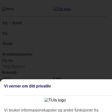
Fly + Hotell
Fly
Hotell
Kombinasjonsreise
Fly fra
Reisemål
Liste
Når?
Vi verner om ditt privatliv
Hvor lenge?
1 uke
Antall reisende
Vi bruker informasjonskapsler og andre funksjoner fra