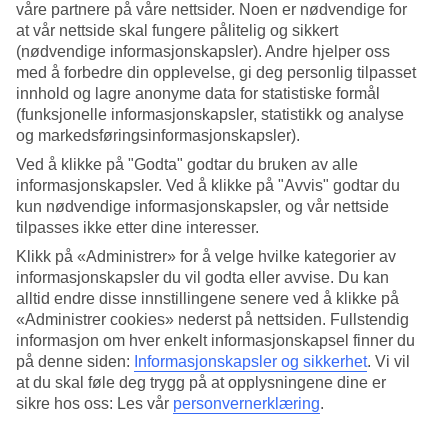
våre partnere på våre nettsider. Noen er nødvendige for
at vår nettside skal fungere pålitelig og sikkert
Søk
(nødvendige informasjonskapsler). Andre hjelper oss
med å forbedre din opplevelse, gi deg personlig tilpasset
innhold og lagre anonyme data for statistiske formål
(funksjonelle informasjonskapsler, statistikk og analyse
Du er for øyeblikket på
og markedsføringsinformasjonskapsler).
Hjem
Ved å klikke på "Godta" godtar du bruken av alle
Feriereiser
informasjonskapsler. Ved å klikke på "Avvis" godtar du
Tyrkia
kun nødvendige informasjonskapsler, og vår nettside
Antalyakysten
Lara Beach
tilpasses ikke etter dine interesser.
Restplasser
Klikk på «Administrer» for å velge hvilke kategorier av
informasjonskapsler du vil godta eller avvise. Du kan
Restplasser Lara Beach
alltid endre disse innstillingene senere ved å klikke på
«Administrer cookies» nederst på nettsiden. Fullstendig
informasjon om hver enkelt informasjonskapsel finner du
Her finner du våre restplass-reiser til
Lara Beach
. Det er begrenset
antall restplasser, så det lønner seg å være rask! Se våre fleksible og
på denne siden:
Informasjonskapsler og sikkerhet
.
Vi vil
billige pakkereiser som tar deg til varmen. På flere av våre restplass-
at du skal føle deg trygg på at opplysningene dine er
reiser er også
all inclusive
inkludert, eller det kan bestilles som
sikre hos oss: Les vår
personvernerklæring
.
tilvalg. Uansett hva du leter etter, her er det mye å velge blant og i
ulike prisklasser.