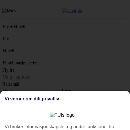
Fly + Hotell
Fly
Hotell
Kombinasjonsreise
Fly fra
Reisemål
Liste
Når?
Vi verner om ditt privatliv
Hvor lenge?
1 uke
Antall reisende
Vi bruker informasjonskapsler og andre funksjoner fra