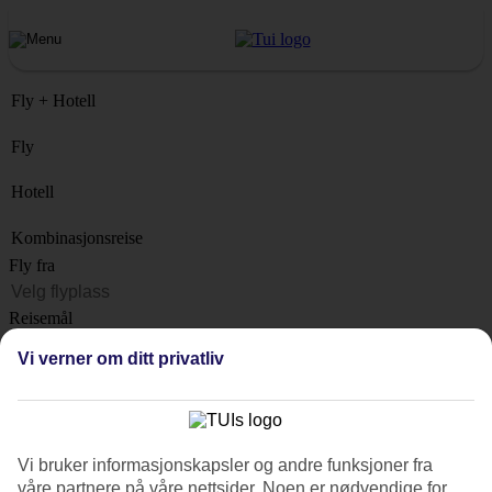
Fly + Hotell
Fly
Hotell
Kombinasjonsreise
Fly fra
Reisemål
Liste
Vi verner om ditt privatliv
Når?
Hvor lenge?
1 uke
Vi bruker informasjonskapsler og andre funksjoner fra
Antall reisende
våre partnere på våre nettsider. Noen er nødvendige for