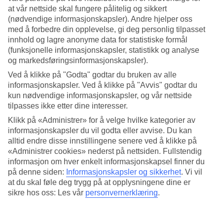
at vår nettside skal fungere pålitelig og sikkert
Søk
(nødvendige informasjonskapsler). Andre hjelper oss
med å forbedre din opplevelse, gi deg personlig tilpasset
innhold og lagre anonyme data for statistiske formål
(funksjonelle informasjonskapsler, statistikk og analyse
Du er for øyeblikket på
og markedsføringsinformasjonskapsler).
Ved å klikke på "Godta" godtar du bruken av alle
Hjem
informasjonskapsler. Ved å klikke på "Avvis" godtar du
Feriereiser
Tunisia
kun nødvendige informasjonskapsler, og vår nettside
Hammamet
tilpasses ikke etter dine interesser.
Hotell
Klikk på «Administrer» for å velge hvilke kategorier av
informasjonskapsler du vil godta eller avvise. Du kan
Hotell Hammamet
alltid endre disse innstillingene senere ved å klikke på
«Administrer cookies» nederst på nettsiden. Fullstendig
Her finner du hele vårt hotellutvalg i
Hammamet
. Vi har valgt de
informasjon om hver enkelt informasjonskapsel finner du
beste hotellene i Hammamet for å være sikre på at ferien din skal bli
på denne siden:
Informasjonskapsler og sikkerhet
.
Vi vil
så bra som mulig. Enten du reiser alene, med familien, med venner
at du skal føle deg trygg på at opplysningene dine er
eller hele slekten er vi sikre på at du vil finne noe som passer akkurat
sikre hos oss: Les vår
personvernerklæring
.
for deg. Ta en titt og finn ditt drømmehotell.
Hotelltips