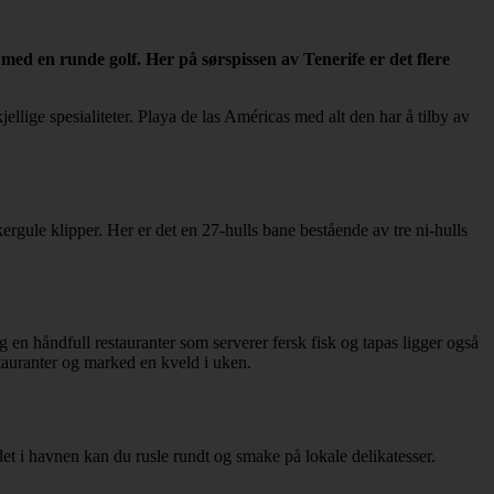
e med en runde golf. Her på sørspissen av Tenerife er det flere
ellige spesialiteter. Playa de las Américas med alt den har å tilby av
ule klipper. Her er det en 27-hulls bane bestående av tre ni-hulls
en håndfull restauranter som serverer fersk fisk og tapas ligger også
stauranter og marked en kveld i uken.
et i havnen kan du rusle rundt og smake på lokale delikatesser.