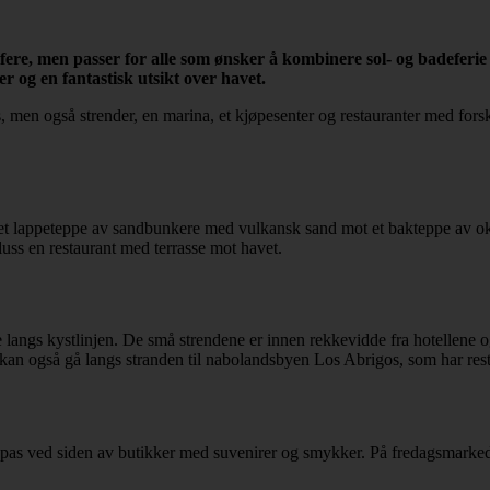
golfere, men passer for alle som ønsker å kombinere sol- og badeferi
 og en fantastisk utsikt over havet.
 men også strender, en marina, et kjøpesenter og restauranter med forskj
t lappeteppe av sandbunkere med vulkansk sand mot et bakteppe av okerg
pluss en restaurant med terrasse mot havet.
ngs kystlinjen. De små strendene er innen rekkevidde fra hotellene og 
Du kan også gå langs stranden til nabolandsbyen Los Abrigos, som har re
l tapas ved siden av butikker med suvenirer og smykker. På fredagsmarked