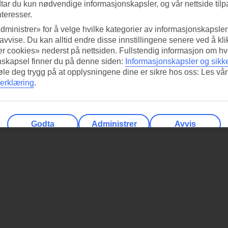
tar du kun nødvendige informasjonskapsler, og vår nettside tilp
nteresser.
dministrer» for å velge hvilke kategorier av informasjonskapsler 
 avvise. Du kan alltid endre disse innstillingene senere ved å kl
r cookies» nederst på nettsiden. Fullstendig informasjon om hv
nskapsel finner du på denne siden:
Informasjonskapsler og sikk
føle deg trygg på at opplysningene dine er sikre hos oss: Les vår
erklæring
.
Godta
Administrer
Avvis