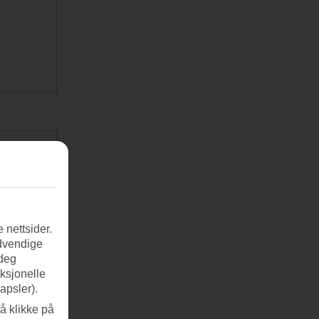
 nettsider.
ødvendige
 deg
nksjonelle
apsler).
å klikke på