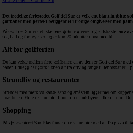
Se alle hotell – Golf del Sur
Det fredelige feriestedet Golf del Sur er velkjent blant innbitte 
golfbaner med perfekt beliggenhet i frodige omgivelser med palmer
På Golf del Sur er det ikke bare grønne greener og vidstrakte fairways,
sol, bad og fornøyelser ligger kun 20 minutter unna med bil.
Alt for golfferien
Du kan velge mellom flere golfbaner, en av dem er Golf del Sur med e
baner. I tillegg har golfklubben alt fra driving range til tennisbaner – 
Strandliv og restauranter
Strender med mørk vulkansk sand og småstein ligger mellom klippene la
i nærheten. Flere restauranter finner du i landsbyens lille sentrum. 
Shopping
På kjøpesenteret San Blas finner du restauranter med alt fra pizza ti