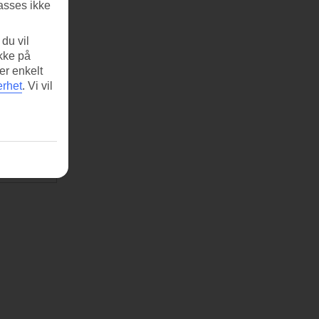
asses ikke
du vil
ikke på
er enkelt
erhet
.
Vi vil