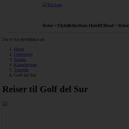
Reise
Flybilletter
Kun Hotell
Tilbud
Reis
Du er for øyeblikket på
Hjem
Feriereiser
Spania
Kanariøyene
Tenerife
Golf del Sur
Reiser til Golf del Sur