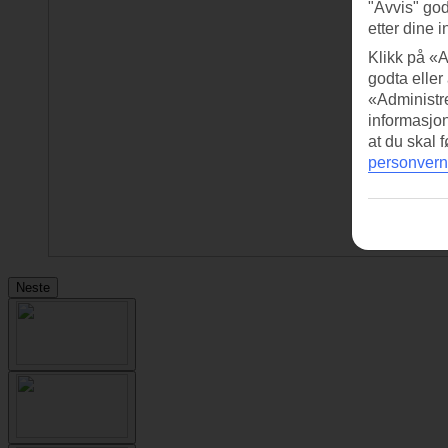
"Avvis" god
etter dine i
Klikk på «A
godta eller
«Administre
informasjo
at du skal 
personvern
Neste