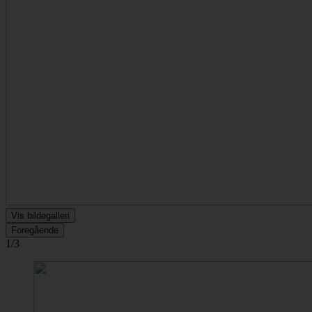
Vis bildegalleri
Foregående
1/3