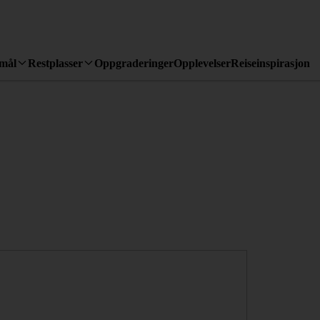
emål
Restplasser
Oppgraderinger
Opplevelser
Reiseinspirasjon