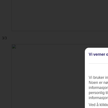
3/3
Vi verner o
Vi bruker i
Noen er nød
informasjon
personlig t
informasjon
Ved å klikk