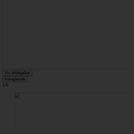
Vis bildegalleri
Foregående
1/8