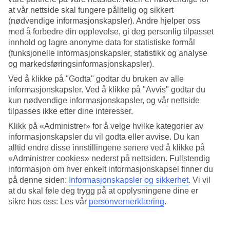
at vår nettside skal fungere pålitelig og sikkert
Søk
(nødvendige informasjonskapsler). Andre hjelper oss
med å forbedre din opplevelse, gi deg personlig tilpasset
innhold og lagre anonyme data for statistiske formål
(funksjonelle informasjonskapsler, statistikk og analyse
Du er for øyeblikket på
og markedsføringsinformasjonskapsler).
Ved å klikke på "Godta" godtar du bruken av alle
Hjem
Feriereiser
informasjonskapsler. Ved å klikke på "Avvis" godtar du
Spania
kun nødvendige informasjonskapsler, og vår nettside
Mallorca
tilpasses ikke etter dine interesser.
Calas de Mallorca
All Inclusive
Klikk på «Administrer» for å velge hvilke kategorier av
informasjonskapsler du vil godta eller avvise. Du kan
All Inclusive Calas de Mallorca
alltid endre disse innstillingene senere ved å klikke på
«Administrer cookies» nederst på nettsiden. Fullstendig
informasjon om hver enkelt informasjonskapsel finner du
Våre
All Inclusive-reiser
er perfekt for deg som vil spise og drikke
på denne siden:
Informasjonskapsler og sikkerhet
.
Vi vil
godt på hotellet uten å tenke på regningen. Her kan du lese mer om
at du skal føle deg trygg på at opplysningene dine er
våre
reiser til Calas de Mallorca
med All Inclusive. En reise til Calas
sikre hos oss: Les vår
personvernerklæring
.
de Mallorca med All Inclusive betyr at du kan kose seg med mat,
drikke og godsaker! Uansett om du reiser alene, med partneren eller
kompisgjengen, kan du virkelig nyte ferien fullt ut med All