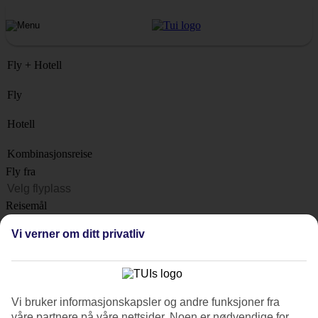
Fly + Hotell
Fly
Hotell
Kombinasjonsreise
Fly fra
Reisemål
Liste
Vi verner om ditt privatliv
Når?
Hvor lenge?
1 uke
Vi bruker informasjonskapsler og andre funksjoner fra
Antall reisende
våre partnere på våre nettsider. Noen er nødvendige for