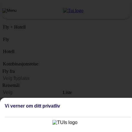
Fly + Hotell
Fly
Hotell
Kombinasjonsreise
Fly fra
Reisemål
Liste
Når?
Vi verner om ditt privatliv
Hvor lenge?
1 uke
Antall reisende