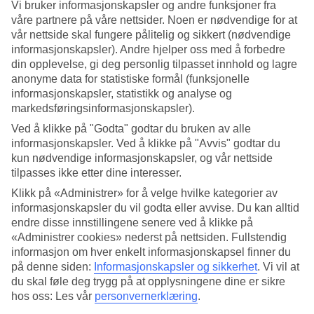
Vi bruker informasjonskapsler og andre funksjoner fra
våre partnere på våre nettsider. Noen er nødvendige for at
Søk
vår nettside skal fungere pålitelig og sikkert (nødvendige
informasjonskapsler). Andre hjelper oss med å forbedre
din opplevelse, gi deg personlig tilpasset innhold og lagre
anonyme data for statistiske formål (funksjonelle
Du er for øyeblikket på
informasjonskapsler, statistikk og analyse og
markedsføringsinformasjonskapsler).
Hjem
Feriereiser
Ved å klikke på "Godta" godtar du bruken av alle
Spania
informasjonskapsler. Ved å klikke på "Avvis" godtar du
Ibiza
kun nødvendige informasjonskapsler, og vår nettside
Mallorca
Cala San Vicente
tilpasses ikke etter dine interesser.
All Inclusive
Klikk på «Administrer» for å velge hvilke kategorier av
informasjonskapsler du vil godta eller avvise. Du kan alltid
Stort reiseoutlet
endre disse innstillingene senere ved å klikke på
Gjør et kupp »
«Administrer cookies» nederst på nettsiden. Fullstendig
informasjon om hver enkelt informasjonskapsel finner du
på denne siden:
Informasjonskapsler og sikkerhet
.
Vi vil at
All Inclusive Cala San Vicente
du skal føle deg trygg på at opplysningene dine er sikre
hos oss: Les vår
personvernerklæring
.
All Inclusive + Cala San Vicente = enkel og bekymringsfri ferie!