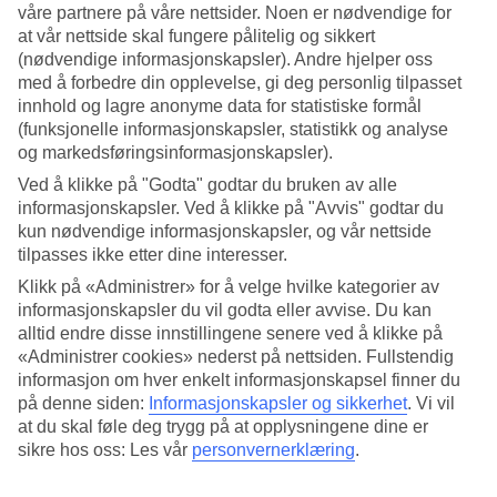
våre partnere på våre nettsider. Noen er nødvendige for
at vår nettside skal fungere pålitelig og sikkert
Søk
(nødvendige informasjonskapsler). Andre hjelper oss
med å forbedre din opplevelse, gi deg personlig tilpasset
innhold og lagre anonyme data for statistiske formål
(funksjonelle informasjonskapsler, statistikk og analyse
Du er for øyeblikket på
og markedsføringsinformasjonskapsler).
Hjem
Ved å klikke på "Godta" godtar du bruken av alle
Feriereiser
informasjonskapsler. Ved å klikke på "Avvis" godtar du
Spania
Ibiza
kun nødvendige informasjonskapsler, og vår nettside
Santa Eulalia
tilpasses ikke etter dine interesser.
Restplasser
Klikk på «Administrer» for å velge hvilke kategorier av
informasjonskapsler du vil godta eller avvise. Du kan
Restplasser Santa Eulalia
alltid endre disse innstillingene senere ved å klikke på
«Administrer cookies» nederst på nettsiden. Fullstendig
Her finner du våre restplasser til
Santa Eulalia
. Praktiske og billige
informasjon om hver enkelt informasjonskapsel finner du
pakkereiser som tar deg til varmen. På flere av våre restplass-reiser
på denne siden:
Informasjonskapsler og sikkerhet
.
Vi vil
er også All Inclusive inkludert, eller det kan bestilles som tilvalg.
at du skal føle deg trygg på at opplysningene dine er
Uansett hva du leter etter, her er det mye å velge blant og i ulike
sikre hos oss: Les vår
personvernerklæring
.
prisklasser.